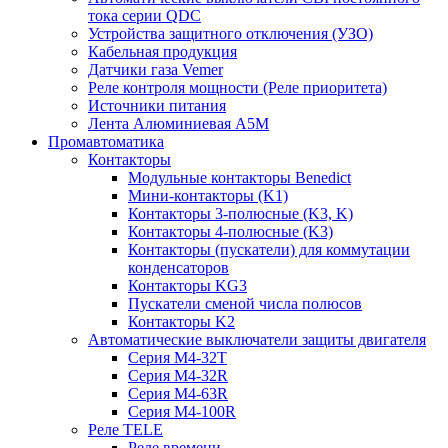
тока серии QDC
Устройства защитного отключения (УЗО)
Кабельная продукция
Датчики газа Vemer
Реле контроля мощности (Реле приоритета)
Источники питания
Лента Алюминиевая А5М
Промавтоматика
Контакторы
Модульные контакторы Benedict
Мини-контакторы (K1)
Контакторы 3-полюсные (K3, K)
Контакторы 4-полюсные (K3)
Контакторы (пускатели) для коммутации
конденсаторов
Контакторы KG3
Пускатели сменой числа полюсов
Контакторы K2
Автоматические выключатели защиты двигателя
Серия M4-32T
Серия M4-32R
Серия M4-63R
Серия M4-100R
Реле TELE
Реле времени