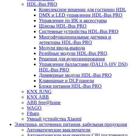
HDL-Bus PRO
Комплексное решение для гостиниц HDL
DMX и LED управление HDL-Bus PRO
Управление по ИК и аксессуары
Шлюзы HDL-Bus PRO
Системные устройства HDL-Bus PRO
Многофункциональные датчики и
детекторы HDL-Bus PRO
Модули ввода-вывода
Релейные модули HDL-Bus PRO
Решения для аудиозонирования
Управление балластами (DALI 0-10V DSI)
HDL-Bus PRO
Диммерные модули HDL-Bus PRO
Клавишные и DLP панели
Блоки питания HDL-Bus PRO
KNX JUNG
KNX ABB
ABB free@home
WAGO
Fibaro
Умный устройства Xiaomi
Электрика, источники питания, кабельная продукция
Автоматические выключатели
Автоматические выключатели CBI постоянного