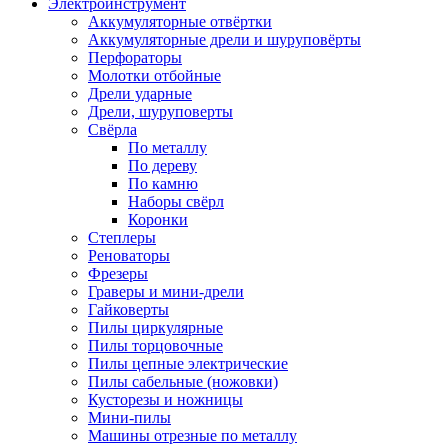
Электроинструмент
Аккумуляторные отвёртки
Аккумуляторные дрели и шуруповёрты
Перфораторы
Молотки отбойные
Дрели ударные
Дрели, шуруповерты
Свёрла
По металлу
По дереву
По камню
Наборы свёрл
Коронки
Степлеры
Реноваторы
Фрезеры
Граверы и мини-дрели
Гайковерты
Пилы циркулярные
Пилы торцовочные
Пилы цепные электрические
Пилы сабельные (ножовки)
Кусторезы и ножницы
Мини-пилы
Машины отрезные по металлу