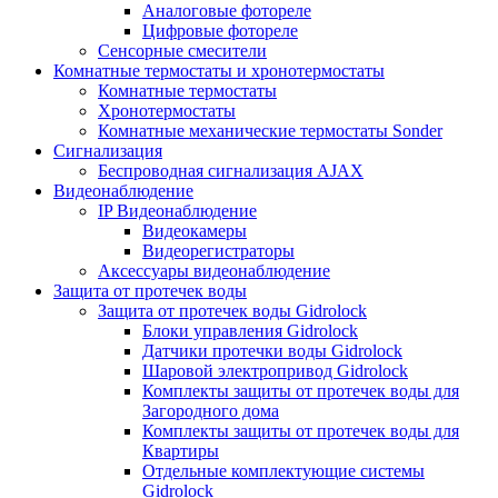
Аналоговые фотореле
Цифровые фотореле
Сенсорные смесители
Комнатные термостаты и хронотермостаты
Комнатные термостаты
Хронотермостаты
Комнатные механические термостаты Sonder
Сигнализация
Беспроводная сигнализация AJAX
Видеонаблюдение
IP Видеонаблюдение
Видеокамеры
Видеорегистраторы
Аксессуары видеонаблюдение
Защита от протечек воды
Защита от протечек воды Gidrolock
Блоки управления Gidrolock
Датчики протечки воды Gidrolock
Шаровой электропривод Gidrolock
Комплекты защиты от протечек воды для
Загородного дома
Комплекты защиты от протечек воды для
Квартиры
Отдельные комплектующие системы
Gidrolock