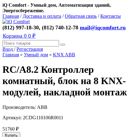
iQ Comfort - Умный дом, Автоматизация зданий,
Энергосбережение.
Главная
/
Доставка и оплата
/
Обратная связь
/
Контакты
(812) 997-18-30, (812) 740-12-78
mail@iqcomfort.ru
Корзина
0
0 ₽
Вход
/
Регистрация
Главная
»
Умный дом
»
KNX ABB
RC/A8.2 Контроллер
комнатный, блок на 8 KNX-
модулей, накладной монтаж
Производитель:
ABB
Артикул:
2CDG110106R0011
51760
₽