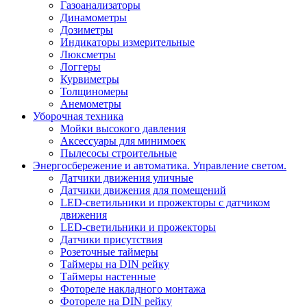
Газоанализаторы
Динамометры
Дозиметры
Индикаторы измерительные
Люксметры
Логгеры
Курвиметры
Толщиномеры
Анемометры
Уборочная техника
Мойки высокого давления
Аксессуары для минимоек
Пылесосы строительные
Энергосбережение и автоматика. Управление светом.
Датчики движения уличные
Датчики движения для помещений
LED-светильники и прожекторы с датчиком
движения
LED-светильники и прожекторы
Датчики присутствия
Розеточные таймеры
Таймеры на DIN рейку
Таймеры настенные
Фотореле накладного монтажа
Фотореле на DIN рейку