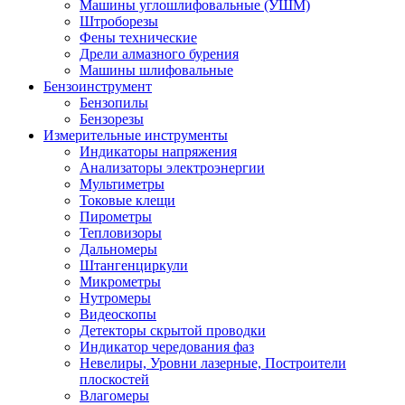
Машины углошлифовальные (УШМ)
Штроборезы
Фены технические
Дрели алмазного бурения
Машины шлифовальные
Бензоинструмент
Бензопилы
Бензорезы
Измерительные инструменты
Индикаторы напряжения
Анализаторы электроэнергии
Мультиметры
Токовые клещи
Пирометры
Тепловизоры
Дальномеры
Штангенциркули
Микрометры
Нутромеры
Видеоскопы
Детекторы скрытой проводки
Индикатор чередования фаз
Невелиры, Уровни лазерные, Построители
плоскостей
Влагомеры