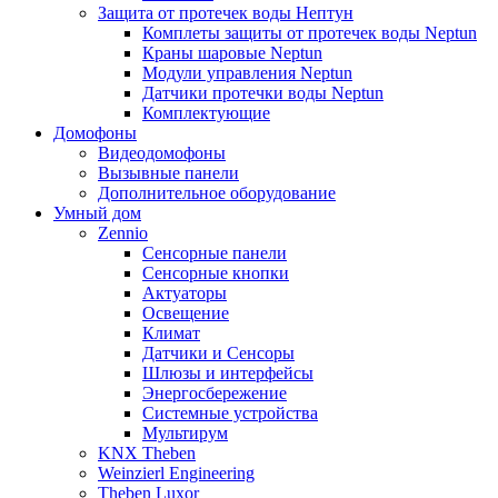
Защита от протечек воды Нептун
Комплеты защиты от протечек воды Neptun
Краны шаровые Neptun
Модули управления Neptun
Датчики протечки воды Neptun
Комплектующие
Домофоны
Видеодомофоны
Вызывные панели
Дополнительное оборудование
Умный дом
Zennio
Сенсорные панели
Сенсорные кнопки
Актуаторы
Освещение
Климат
Датчики и Сенсоры
Шлюзы и интерфейсы
Энергосбережение
Системные устройства
Мультирум
KNX Theben
Weinzierl Engineering
Theben Luxor