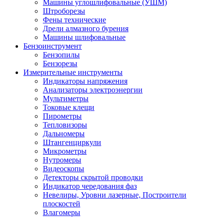
Машины углошлифовальные (УШМ)
Штроборезы
Фены технические
Дрели алмазного бурения
Машины шлифовальные
Бензоинструмент
Бензопилы
Бензорезы
Измерительные инструменты
Индикаторы напряжения
Анализаторы электроэнергии
Мультиметры
Токовые клещи
Пирометры
Тепловизоры
Дальномеры
Штангенциркули
Микрометры
Нутромеры
Видеоскопы
Детекторы скрытой проводки
Индикатор чередования фаз
Невелиры, Уровни лазерные, Построители
плоскостей
Влагомеры