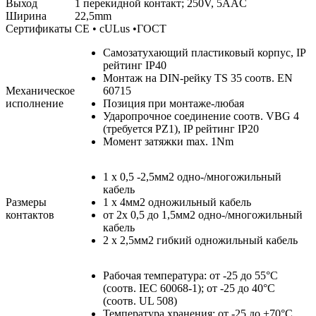
Выход
1 перекидной контакт; 250V, 5AAC
Ширина
22,5mm
Сертификаты
CE • cULus •ГОСТ
Самозатухающий пластиковый корпус, IP
рейтинг IP40
Монтаж на DIN-рейку TS 35 соотв. EN
Механическое
60715
исполнение
Позиция при монтаже-любая
Ударопрочное соединение соотв. VBG 4
(требуется PZ1), IP рейтинг IP20
Момент затяжки max. 1Nm
1 x 0,5 -2,5мм2 одно-/многожильный
кабель
Размеры
1 x 4мм2 одножильный кабель
контактов
от 2x 0,5 до 1,5мм2 одно-/многожильный
кабель
2 x 2,5мм2 гибкий одножильный кабель
Рабочая температура: от -25 до 55°C
(соотв. IEC 60068-1); от -25 до 40°C
(соотв. UL 508)
Температура хранения: от -25 до +70°C