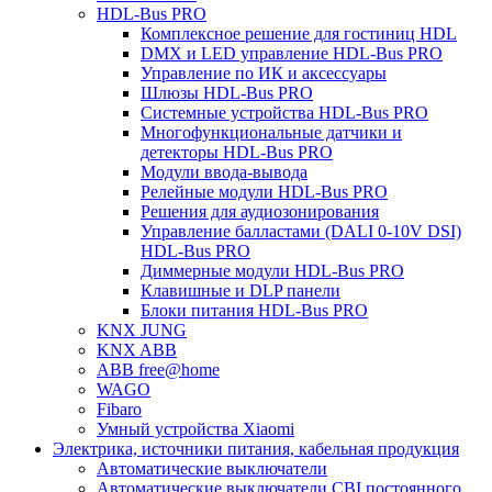
HDL-Bus PRO
Комплексное решение для гостиниц HDL
DMX и LED управление HDL-Bus PRO
Управление по ИК и аксессуары
Шлюзы HDL-Bus PRO
Системные устройства HDL-Bus PRO
Многофункциональные датчики и
детекторы HDL-Bus PRO
Модули ввода-вывода
Релейные модули HDL-Bus PRO
Решения для аудиозонирования
Управление балластами (DALI 0-10V DSI)
HDL-Bus PRO
Диммерные модули HDL-Bus PRO
Клавишные и DLP панели
Блоки питания HDL-Bus PRO
KNX JUNG
KNX ABB
ABB free@home
WAGO
Fibaro
Умный устройства Xiaomi
Электрика, источники питания, кабельная продукция
Автоматические выключатели
Автоматические выключатели CBI постоянного