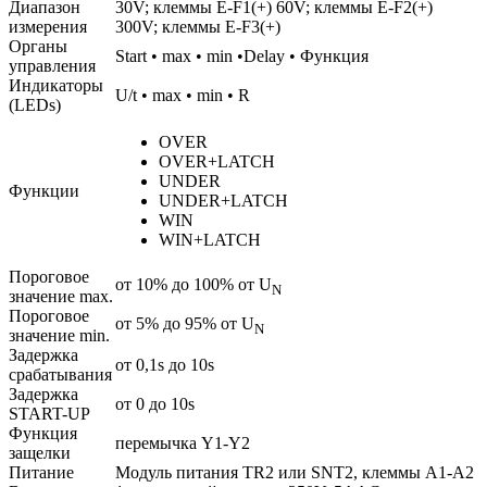
Диапазон
30V; клеммы E-F1(+) 60V; клеммы E-F2(+)
измерения
300V; клеммы E-F3(+)
Органы
Start • max • min •Delay • Функция
управления
Индикаторы
U/t • max • min • R
(LEDs)
OVER
OVER+LATCH
UNDER
Функции
UNDER+LATCH
WIN
WIN+LATCH
Пороговое
от 10% до 100% от U
N
значение max.
Пороговое
от 5% до 95% от U
N
значение min.
Задержка
от 0,1s до 10s
срабатывания
Задержка
от 0 до 10s
START-UP
Функция
перемычка Y1-Y2
защелки
Питание
Модуль питания TR2 или SNT2, клеммы A1-A2