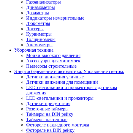
Газоанализаторы
Динамометры
Дозиметры
Индикаторы измерительные
Люксметры
Логгеры
Курвиметры
Толщиномеры
Анемометры
Уборочная техника
Мойки высокого давления
Аксессуары для минимоек
Пылесосы строительные
Энергосбережение и автоматика. Управление светом.
Датчики движения уличные
Датчики движения для помещений
LED-светильники и прожекторы с датчиком
движения
LED-светильники и прожекторы
Датчики присутствия
Розеточные таймеры
Таймеры на DIN рейку
Таймеры настенные
Фотореле накладного монтажа
Фотореле на DIN рейку