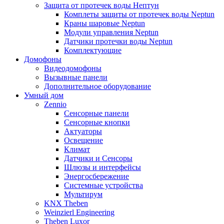
Защита от протечек воды Нептун
Комплеты защиты от протечек воды Neptun
Краны шаровые Neptun
Модули управления Neptun
Датчики протечки воды Neptun
Комплектующие
Домофоны
Видеодомофоны
Вызывные панели
Дополнительное оборудование
Умный дом
Zennio
Сенсорные панели
Сенсорные кнопки
Актуаторы
Освещение
Климат
Датчики и Сенсоры
Шлюзы и интерфейсы
Энергосбережение
Системные устройства
Мультирум
KNX Theben
Weinzierl Engineering
Theben Luxor