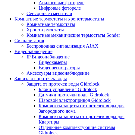
Аналоговые фотореле
Цифровые фотореле
Сенсорные смесители
Комнатные термостаты и хронотермостаты
Комнатные термостаты
Хронотермостаты
Комнатные механические термостаты Sonder
Сигнализация
Беспроводная сигнализация AJAX
Видеонаблюдение
IP Видеонаблюдение
Видеокамеры
Видеорегистраторы
Аксессуары видеонаблюдение
Защита от протечек воды
Защита от протечек воды Gidrolock
Блоки управления Gidrolock
Датчики протечки воды Gidrolock
Шаровой электропривод Gidrolock
Комплекты защиты от протечек воды для
Загородного дома
Комплекты защиты от протечек воды для
Квартиры
Отдельные комплектующие системы
Gidrolock