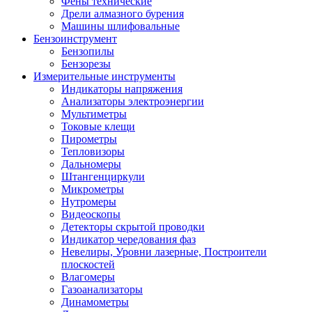
Фены технические
Дрели алмазного бурения
Машины шлифовальные
Бензоинструмент
Бензопилы
Бензорезы
Измерительные инструменты
Индикаторы напряжения
Анализаторы электроэнергии
Мультиметры
Токовые клещи
Пирометры
Тепловизоры
Дальномеры
Штангенциркули
Микрометры
Нутромеры
Видеоскопы
Детекторы скрытой проводки
Индикатор чередования фаз
Невелиры, Уровни лазерные, Построители
плоскостей
Влагомеры
Газоанализаторы
Динамометры