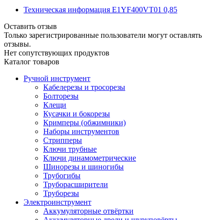
Техническая информация E1YF400VT01 0,85
Оставить отзыв
Только зарегистрированные пользователи могут оставлять
отзывы.
Нет сопутствующих продуктов
Каталог товаров
Ручной инструмент
Кабелерезы и тросорезы
Болторезы
Клещи
Кусачки и бокорезы
Кримперы (обжимники)
Наборы инструментов
Стрипперы
Ключи трубные
Ключи динамометрические
Шинорезы и шиногибы
Трубогибы
Труборасширители
Труборезы
Электроинструмент
Аккумуляторные отвёртки
Аккумуляторные дрели и шуруповёрты