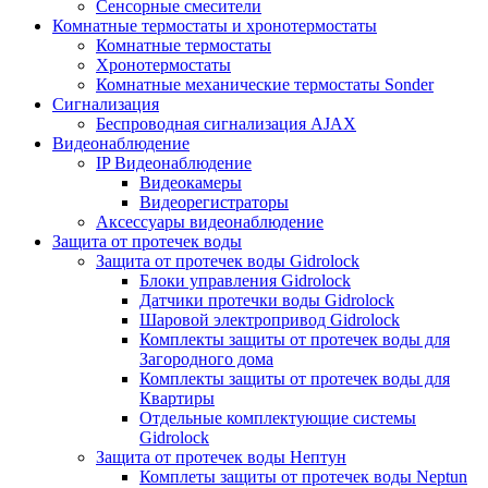
Сенсорные смесители
Комнатные термостаты и хронотермостаты
Комнатные термостаты
Хронотермостаты
Комнатные механические термостаты Sonder
Сигнализация
Беспроводная сигнализация AJAX
Видеонаблюдение
IP Видеонаблюдение
Видеокамеры
Видеорегистраторы
Аксессуары видеонаблюдение
Защита от протечек воды
Защита от протечек воды Gidrolock
Блоки управления Gidrolock
Датчики протечки воды Gidrolock
Шаровой электропривод Gidrolock
Комплекты защиты от протечек воды для
Загородного дома
Комплекты защиты от протечек воды для
Квартиры
Отдельные комплектующие системы
Gidrolock
Защита от протечек воды Нептун
Комплеты защиты от протечек воды Neptun