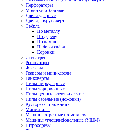
Перфораторы
Молотки отбойные
Дрели ударные
Дрели, шуруповерты
Свёрла
По металлу
По дереву
По камню
Наборы свёрл
Коронки
Степлеры
Реноваторы
Фрезеры
Граверы и мини-дрели
Гайковерты
Пилы циркулярные
Пилы торцовочные
Пилы цепные электрические
Пилы сабельные (ножовки)
Кусторезы и ножницы
Мини-пилы
Машины отрезные по металлу
Машины углошлифовальные (УШМ)
Штроборезы