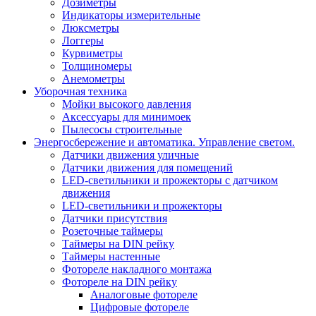
Дозиметры
Индикаторы измерительные
Люксметры
Логгеры
Курвиметры
Толщиномеры
Анемометры
Уборочная техника
Мойки высокого давления
Аксессуары для минимоек
Пылесосы строительные
Энергосбережение и автоматика. Управление светом.
Датчики движения уличные
Датчики движения для помещений
LED-светильники и прожекторы с датчиком
движения
LED-светильники и прожекторы
Датчики присутствия
Розеточные таймеры
Таймеры на DIN рейку
Таймеры настенные
Фотореле накладного монтажа
Фотореле на DIN рейку
Аналоговые фотореле
Цифровые фотореле