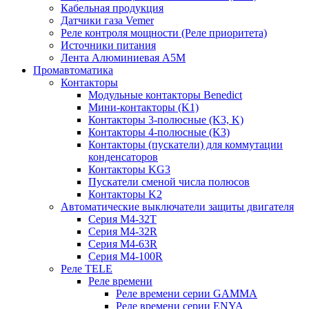
Кабельная продукция
Датчики газа Vemer
Реле контроля мощности (Реле приоритета)
Источники питания
Лента Алюминиевая А5М
Промавтоматика
Контакторы
Модульные контакторы Benedict
Мини-контакторы (K1)
Контакторы 3-полюсные (K3, K)
Контакторы 4-полюсные (K3)
Контакторы (пускатели) для коммутации
конденсаторов
Контакторы KG3
Пускатели сменой числа полюсов
Контакторы K2
Автоматические выключатели защиты двигателя
Серия M4-32T
Серия M4-32R
Серия M4-63R
Серия M4-100R
Реле TELE
Реле времени
Реле времени серии GAMMA
Реле времени серии ENYA