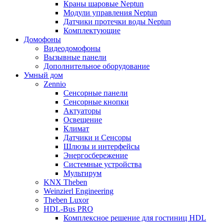
Краны шаровые Neptun
Модули управления Neptun
Датчики протечки воды Neptun
Комплектующие
Домофоны
Видеодомофоны
Вызывные панели
Дополнительное оборудование
Умный дом
Zennio
Сенсорные панели
Сенсорные кнопки
Актуаторы
Освещение
Климат
Датчики и Сенсоры
Шлюзы и интерфейсы
Энергосбережение
Системные устройства
Мультирум
KNX Theben
Weinzierl Engineering
Theben Luxor
HDL-Bus PRO
Комплексное решение для гостиниц HDL