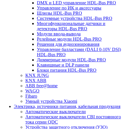
DMX и LED управление HDL-Bus PRO
Управление по ИК и аксессуары
Шлюзы HDL-Bus PRO
Системные устройства HDL-Bus PRO
Многофункциональные датчики и
детекторы HDL-Bus PRO
Модули ввода-вывода
Релейные модули HDL-Bus PRO
Решения для аудиозонирования
Управление балластами (DALI 0-10V DSI)
HDL-Bus PRO
Диммерные модули HDL-Bus PRO
Клавишные и DLP панели
Блоки питания HDL-Bus PRO
KNX JUNG
KNX ABB
ABB free@home
WAGO
Fibaro
Умный устройства Xiaomi
Электрика, источники питания, кабельная продукция
Автоматические выключатели
Автоматические выключатели CBI постоянного
тока серии QDC
Устройства защитного отключения (УЗО)