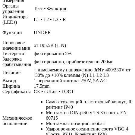
измерения
Органы
Тест • Функция
упраления
Индикаторы
L1 • L2 • L3 • R
(LEDs)
Функции
UNDER
Пороговое
от 195,5В (L-N)
значение мин
Гистерезис
фиксированно 5%
Задержка
фиксированно, приблезительно 200мс
срабатывания
= измеряемому напряжению 3(N)~400/230V от
Питание
-30% до +10% клеммы (N)-L1-L2-L3
Выход
1 перекидной контакт 250V, 5A AC
Ширина
17,5mm
Сертификаты
CE • cULus • ГОСТ
Самозатухающий пластиковый корпус, IP
рейтинг IP40
Монтаж на DIN-рейку TS 35 соотв. EN
Механическое
60715
исполнение
Монтажная позиция - любая
Ударопрочное соединение соотв VBG 4
(Соотв. PZ1), IP рейтинг IP20