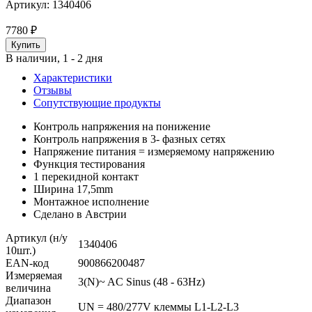
Артикул:
1340406
7780
₽
В наличии, 1 - 2 дня
Характеристики
Отзывы
Сопутствующие продукты
Контроль напряжения на понижение
Контроль напряжения в 3- фазных сетях
Напряжение питания = измеряемому напряжению
Функция тестирования
1 перекидной контакт
Ширина 17,5mm
Монтажное исполнение
Сделано в Австрии
Артикул (н/у
1340406
10шт.)
EAN-код
900866200487
Измеряемая
3(N)~ AC Sinus (48 - 63Hz)
величина
Диапазон
UN = 480/277V клеммы L1-L2-L3