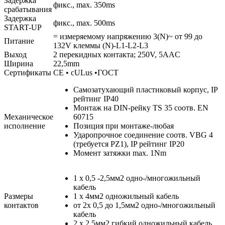
Задержка
фикс., max. 350ms
срабатывания
Задержка
фикс., max. 500ms
START-UP
= измеряемому напряжению 3(N)~ от 99 до
Питание
132V клеммы (N)-L1-L2-L3
Выход
2 перекидных контакта; 250V, 5AAC
Ширина
22,5mm
Сертификаты
CE • cULus •ГОСТ
Самозатухающий пластиковый корпус, IP
рейтинг IP40
Монтаж на DIN-рейку TS 35 соотв. EN
Механическое
60715
исполнение
Позиция при монтаже-любая
Ударопрочное соединение соотв. VBG 4
(требуется PZ1), IP рейтинг IP20
Момент затяжки max. 1Nm
1 x 0,5 -2,5мм2 одно-/многожильный
кабель
Размеры
1 x 4мм2 одножильный кабель
контактов
от 2x 0,5 до 1,5мм2 одно-/многожильный
кабель
2 x 2,5мм2 гибкий одножильный кабель