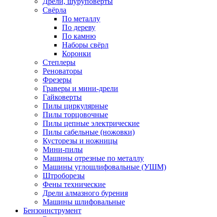
Дрели, шуруповерты
Свёрла
По металлу
По дереву
По камню
Наборы свёрл
Коронки
Степлеры
Реноваторы
Фрезеры
Граверы и мини-дрели
Гайковерты
Пилы циркулярные
Пилы торцовочные
Пилы цепные электрические
Пилы сабельные (ножовки)
Кусторезы и ножницы
Мини-пилы
Машины отрезные по металлу
Машины углошлифовальные (УШМ)
Штроборезы
Фены технические
Дрели алмазного бурения
Машины шлифовальные
Бензоинструмент