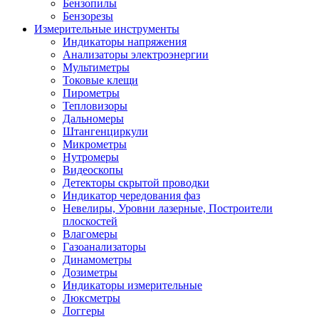
Бензопилы
Бензорезы
Измерительные инструменты
Индикаторы напряжения
Анализаторы электроэнергии
Мультиметры
Токовые клещи
Пирометры
Тепловизоры
Дальномеры
Штангенциркули
Микрометры
Нутромеры
Видеоскопы
Детекторы скрытой проводки
Индикатор чередования фаз
Невелиры, Уровни лазерные, Построители
плоскостей
Влагомеры
Газоанализаторы
Динамометры
Дозиметры
Индикаторы измерительные
Люксметры
Логгеры