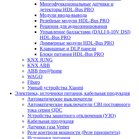
Многофункциональные датчики и
детекторы HDL-Bus PRO
Модули ввода-вывода
Релейные модули HDL-Bus PRO
Решения для аудиозонирования
Управление балластами (DALI 0-10V DSI)
HDL-Bus PRO
Диммерные модули HDL-Bus PRO
Клавишные и DLP панели
Блоки питания HDL-Bus PRO
KNX JUNG
KNX ABB
ABB free@home
WAGO
Fibaro
Умный устройства Xiaomi
Электрика, источники питания, кабельная продукция
Автоматические выключатели
Автоматические выключатели CBI постоянного
тока серии QDC
Устройства защитного отключения (УЗО)
Кабельная продукция
Датчики газа Vemer
Реле контроля мощности (Реле приоритета)
Источники питания