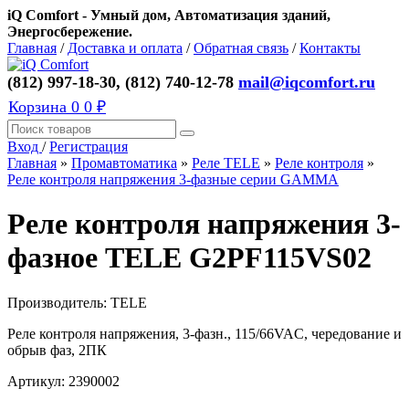
iQ Comfort - Умный дом, Автоматизация зданий,
Энергосбережение.
Главная
/
Доставка и оплата
/
Обратная связь
/
Контакты
(812) 997-18-30, (812) 740-12-78
mail@iqcomfort.ru
Корзина
0
0 ₽
Вход
/
Регистрация
Главная
»
Промавтоматика
»
Реле TELE
»
Реле контроля
»
Реле контроля напряжения 3-фазные серии GAMMA
Реле контроля напряжения 3-
фазное TELE G2PF115VS02
Производитель:
TELE
Реле контроля напряжения, 3-фазн., 115/66VAC, чередование и
обрыв фаз, 2ПК
Артикул:
2390002