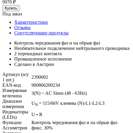
9970
₽
Под заказ
Характеристики
Отзывы
Сопутствующие продукты
Контроль чередования фаз и на обрыв фаз
Необязательное подключение нейтрального проводника
2 перекидных контакта
Промышленное исполнение
Сделано в Австрии
Артикул (н/у
2390002
1 шт.)
EAN-код
900866200234
Измеряемая
3(N) ~ AC Sinus (48 - 63Hz)
величина
Диапазон
U
= 115/66V клеммы (N)-L1-L2-L3
N
измерения
Индикаторы
U • R
(LEDs)
Функции
Контроль чередования фаз и на обрыв фаз
Ассиметрия
фикс. 30%