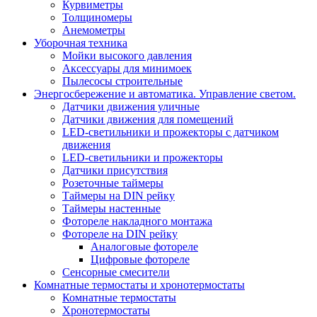
Курвиметры
Толщиномеры
Анемометры
Уборочная техника
Мойки высокого давления
Аксессуары для минимоек
Пылесосы строительные
Энергосбережение и автоматика. Управление светом.
Датчики движения уличные
Датчики движения для помещений
LED-светильники и прожекторы с датчиком
движения
LED-светильники и прожекторы
Датчики присутствия
Розеточные таймеры
Таймеры на DIN рейку
Таймеры настенные
Фотореле накладного монтажа
Фотореле на DIN рейку
Аналоговые фотореле
Цифровые фотореле
Сенсорные смесители
Комнатные термостаты и хронотермостаты
Комнатные термостаты
Хронотермостаты