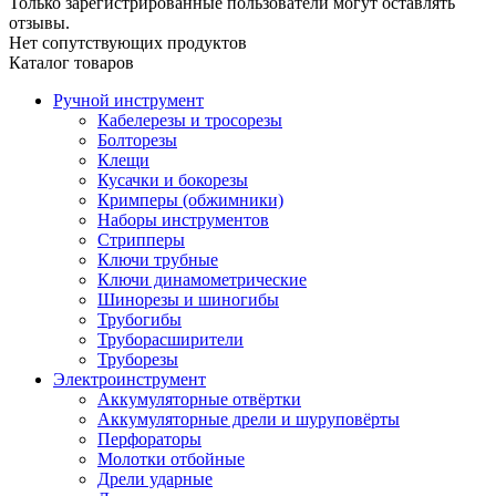
Только зарегистрированные пользователи могут оставлять
отзывы.
Нет сопутствующих продуктов
Каталог товаров
Ручной инструмент
Кабелерезы и тросорезы
Болторезы
Клещи
Кусачки и бокорезы
Кримперы (обжимники)
Наборы инструментов
Стрипперы
Ключи трубные
Ключи динамометрические
Шинорезы и шиногибы
Трубогибы
Труборасширители
Труборезы
Электроинструмент
Аккумуляторные отвёртки
Аккумуляторные дрели и шуруповёрты
Перфораторы
Молотки отбойные
Дрели ударные