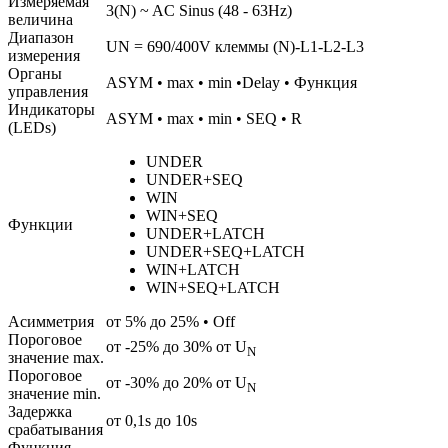
Измеряемая
3(N) ~ AC Sinus (48 - 63Hz)
величина
Диапазон
UN = 690/400V клеммы (N)-L1-L2-L3
измерения
Органы
ASYM • max • min •Delay • Функция
управления
Индикаторы
ASYM • max • min • SEQ • R
(LEDs)
UNDER
UNDER+SEQ
WIN
WIN+SEQ
Функции
UNDER+LATCH
UNDER+SEQ+LATCH
WIN+LATCH
WIN+SEQ+LATCH
Асимметрия
от 5% до 25% • Off
Пороговое
от -25% до 30% от U
N
значение max.
Пороговое
от -30% до 20% от U
N
значение min.
Задержка
от 0,1s до 10s
срабатывания
Функция