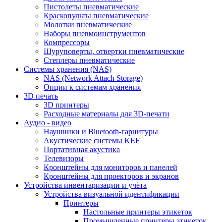
Пистолеты пневматические
Краскопульты пневматические
Молотки пневматические
Наборы пневмоинструментов
Компрессоры
Шуруповерты, отвертки пневматические
Степлеры пневматические
Cистемы хранения (NAS)
NAS (Network Attach Storage)
Опции к системам хранения
3D печать
3D принтеры
Расходные материалы для 3D-печати
Аудио - видео
Наушники и Bluetooth-гарнитуры
Акустические системы KEF
Портативная акустика
Телевизоры
Кронштейны для мониторов и панелей
Кронштейны для проекторов и экранов
Устройства инвентаризации и учёта
Устройства визуальной идентификации
Принтеры
Настольные принтеры этикеток
Промышленные принтеры этикеток