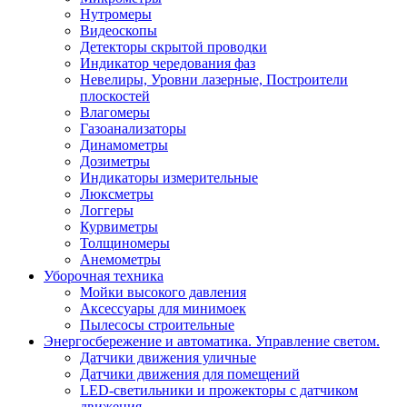
Нутромеры
Видеоскопы
Детекторы скрытой проводки
Индикатор чередования фаз
Невелиры, Уровни лазерные, Построители
плоскостей
Влагомеры
Газоанализаторы
Динамометры
Дозиметры
Индикаторы измерительные
Люксметры
Логгеры
Курвиметры
Толщиномеры
Анемометры
Уборочная техника
Мойки высокого давления
Аксессуары для минимоек
Пылесосы строительные
Энергосбережение и автоматика. Управление светом.
Датчики движения уличные
Датчики движения для помещений
LED-светильники и прожекторы с датчиком
движения