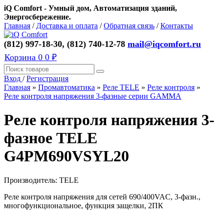
iQ Comfort - Умный дом, Автоматизация зданий,
Энергосбережение.
Главная
/
Доставка и оплата
/
Обратная связь
/
Контакты
(812) 997-18-30, (812) 740-12-78
mail@iqcomfort.ru
Корзина
0
0 ₽
Вход
/
Регистрация
Главная
»
Промавтоматика
»
Реле TELE
»
Реле контроля
»
Реле контроля напряжения 3-фазные серии GAMMA
Реле контроля напряжения 3-
фазное TELE
G4PM690VSYL20
Производитель:
TELE
Реле контроля напряжения для сетей 690/400VAC, 3-фазн.,
многофункциональное, функция защелки, 2ПК