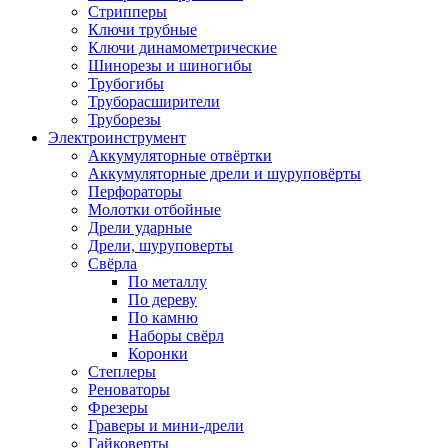
Стрипперы
Ключи трубные
Ключи динамометрические
Шинорезы и шиногибы
Трубогибы
Труборасширители
Труборезы
Электроинструмент
Аккумуляторные отвёртки
Аккумуляторные дрели и шуруповёрты
Перфораторы
Молотки отбойные
Дрели ударные
Дрели, шуруповерты
Свёрла
По металлу
По дереву
По камню
Наборы свёрл
Коронки
Степлеры
Реноваторы
Фрезеры
Граверы и мини-дрели
Гайковерты