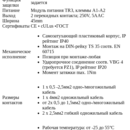
задается
защелки
Питание
Модуль питания TR3, клеммы A1-A2
Выход
2 перекидных контакта; 250V, 5AAC
Ширина
45mm
Сертификаты
CE • cULus •ГОСТ
Самозатухающий пластиковый корпус, IP
рейтинг IP40
Монтаж на DIN-рейку TS 35 соотв. EN
Механическое
60715
исполнение
Позиция при монтаже-любая
Ударопрочное соединение соотв. VBG 4
(требуется PZ1), IP рейтинг IP20
Момент затяжки max. 1Nm
1 x 0,5 -2,5мм2 одно-/многожильный
кабель
Размеры
1 x 4мм2 одножильный кабель
контактов
от 2x 0,5 до 1,5мм2 одно-/многожильный
кабель
2 x 2,5мм2 гибкий одножильный кабель
Рабочая температура: от -25 до 55°C