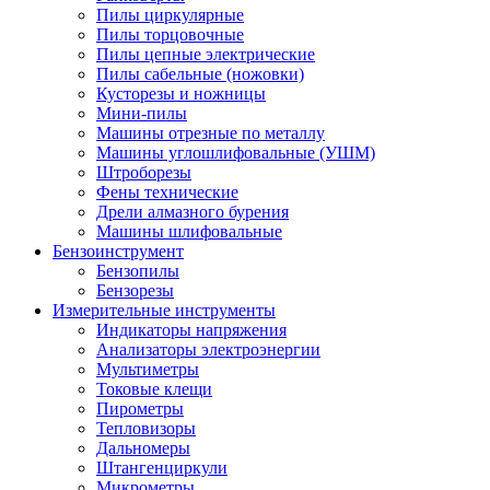
Пилы циркулярные
Пилы торцовочные
Пилы цепные электрические
Пилы сабельные (ножовки)
Кусторезы и ножницы
Мини-пилы
Машины отрезные по металлу
Машины углошлифовальные (УШМ)
Штроборезы
Фены технические
Дрели алмазного бурения
Машины шлифовальные
Бензоинструмент
Бензопилы
Бензорезы
Измерительные инструменты
Индикаторы напряжения
Анализаторы электроэнергии
Мультиметры
Токовые клещи
Пирометры
Тепловизоры
Дальномеры
Штангенциркули
Микрометры