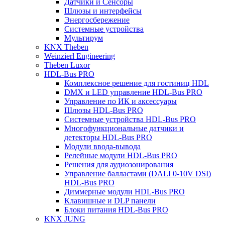
Датчики и Сенсоры
Шлюзы и интерфейсы
Энергосбережение
Системные устройства
Мультирум
KNX Theben
Weinzierl Engineering
Theben Luxor
HDL-Bus PRO
Комплексное решение для гостиниц HDL
DMX и LED управление HDL-Bus PRO
Управление по ИК и аксессуары
Шлюзы HDL-Bus PRO
Системные устройства HDL-Bus PRO
Многофункциональные датчики и
детекторы HDL-Bus PRO
Модули ввода-вывода
Релейные модули HDL-Bus PRO
Решения для аудиозонирования
Управление балластами (DALI 0-10V DSI)
HDL-Bus PRO
Диммерные модули HDL-Bus PRO
Клавишные и DLP панели
Блоки питания HDL-Bus PRO
KNX JUNG