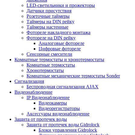
LED-светильники и прожекторы
Датчики присутствия
Розеточные таймеры
Таймеры на DIN рейку
Таймеры настенные
Фотореле накладного монтажа
Фотореле на DIN рейку
Аналоговые фотореле
Цифровые фотореле
Сенсорные смесители
Комнатные термостаты и хронотермостаты
Комнатные термостаты
Хронотермостаты
Комнатные механические термостаты Sonder
Сигнализация
Беспроводная сигнализация AJAX
Видеонаблюдение
IP Видеонаблюдение
Видеокамеры
Видеорегистраторы
Аксессуары видеонаблюдение
Защита от протечек воды
Защита от протечек воды Gidrolock
Блоки управления Gidrolock