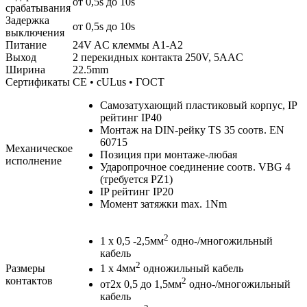
от 0,5s до 10s
срабатывания
Задержка
от 0,5s до 10s
выключения
Питание
24V AC клеммы A1-A2
Выход
2 перекидных контакта 250V, 5AAC
Ширина
22.5mm
Сертификаты
CE • cULus • ГОСТ
Самозатухающий пластиковый корпус, IP
рейтинг IP40
Монтаж на DIN-рейку TS 35 соотв. EN
60715
Механическое
Позиция при монтаже-любая
исполнение
Ударопрочное соединение соотв. VBG 4
(требуется PZ1)
IP рейтинг IP20
Момент затяжки max. 1Nm
2
1 x 0,5 -2,5мм
одно-/многожильный
кабель
2
Размеры
1 x 4мм
одножильный кабель
контактов
2
от2x 0,5 до 1,5мм
одно-/многожильный
кабель