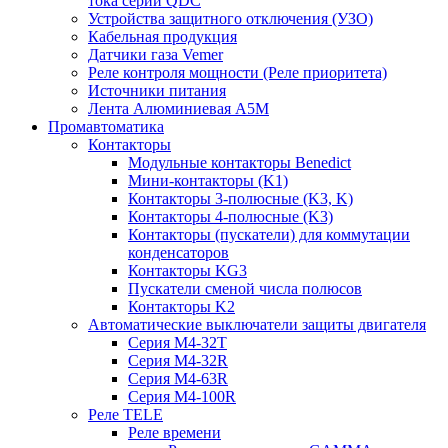
тока серии QDC
Устройства защитного отключения (УЗО)
Кабельная продукция
Датчики газа Vemer
Реле контроля мощности (Реле приоритета)
Источники питания
Лента Алюминиевая А5М
Промавтоматика
Контакторы
Модульные контакторы Benedict
Мини-контакторы (K1)
Контакторы 3-полюсные (K3, K)
Контакторы 4-полюсные (K3)
Контакторы (пускатели) для коммутации
конденсаторов
Контакторы KG3
Пускатели сменой числа полюсов
Контакторы K2
Автоматические выключатели защиты двигателя
Серия M4-32T
Серия M4-32R
Серия M4-63R
Серия M4-100R
Реле TELE
Реле времени