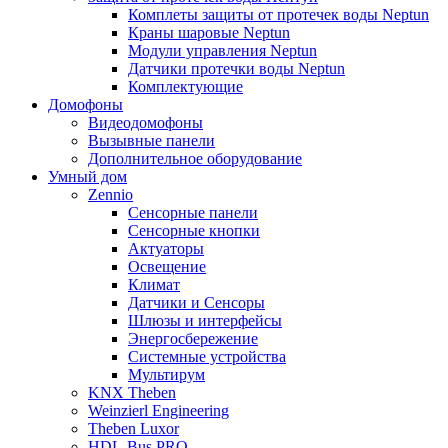
Комплеты защиты от протечек воды Neptun
Краны шаровые Neptun
Модули управления Neptun
Датчики протечки воды Neptun
Комплектующие
Домофоны
Видеодомофоны
Вызывные панели
Дополнительное оборудование
Умный дом
Zennio
Сенсорные панели
Сенсорные кнопки
Актуаторы
Освещение
Климат
Датчики и Сенсоры
Шлюзы и интерфейсы
Энергосбережение
Системные устройства
Мультирум
KNX Theben
Weinzierl Engineering
Theben Luxor
HDL-Bus PRO