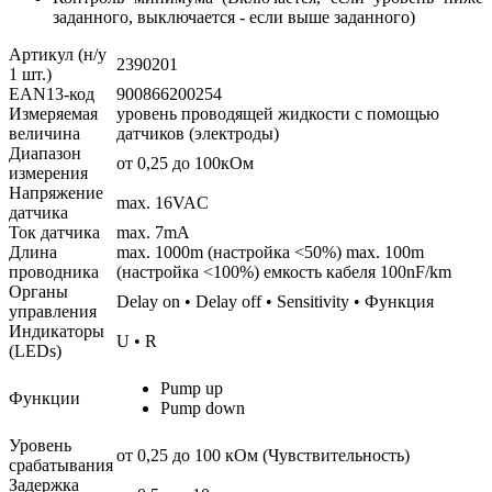
заданного, выключается - если выше заданного)
Артикул (н/у
2390201
1 шт.)
EAN13-код
900866200254
Измеряемая
уровень проводящей жидкости с помощью
величина
датчиков (электроды)
Диапазон
от 0,25 до 100кОм
измерения
Напряжение
max. 16VAC
датчика
Ток датчика
max. 7mA
Длина
max. 1000m (настройка <50%) max. 100m
проводника
(настройка <100%) емкость кабеля 100nF/km
Органы
Delay on • Delay off • Sensitivity • Функция
управления
Индикаторы
U • R
(LEDs)
Pump up
Функции
Pump down
Уровень
от 0,25 до 100 кОм (Чувствительность)
срабатывания
Задержка