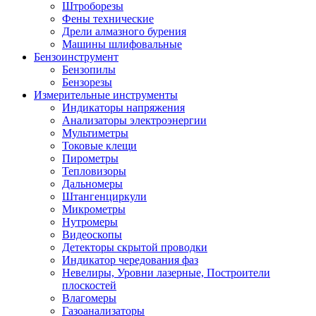
Штроборезы
Фены технические
Дрели алмазного бурения
Машины шлифовальные
Бензоинструмент
Бензопилы
Бензорезы
Измерительные инструменты
Индикаторы напряжения
Анализаторы электроэнергии
Мультиметры
Токовые клещи
Пирометры
Тепловизоры
Дальномеры
Штангенциркули
Микрометры
Нутромеры
Видеоскопы
Детекторы скрытой проводки
Индикатор чередования фаз
Невелиры, Уровни лазерные, Построители
плоскостей
Влагомеры
Газоанализаторы