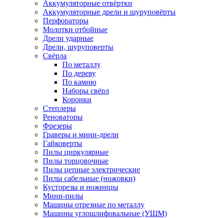
Аккумуляторные отвёртки
Аккумуляторные дрели и шуруповёрты
Перфораторы
Молотки отбойные
Дрели ударные
Дрели, шуруповерты
Свёрла
По металлу
По дереву
По камню
Наборы свёрл
Коронки
Степлеры
Реноваторы
Фрезеры
Граверы и мини-дрели
Гайковерты
Пилы циркулярные
Пилы торцовочные
Пилы цепные электрические
Пилы сабельные (ножовки)
Кусторезы и ножницы
Мини-пилы
Машины отрезные по металлу
Машины углошлифовальные (УШМ)