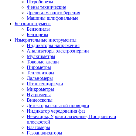
Штроборезы
Фены технические
Дрели алмазного бурения
Машины шлифовальные
Бензоинструмент
Бензопилы
Бензорезы
Измерительные инструменты
Индикаторы напряжения
Анализаторы электроэнергии
Мультиметры
Токовые клещи
Пирометры
Тепловизоры
Дальномеры
Штангенциркули
Микрометры
Нутромеры
Видеоскопы
Детекторы скрытой проводки
Индикатор чередования фаз
Невелиры, Уровни лазерные, Построители
плоскостей
Влагомеры
Газоанализаторы