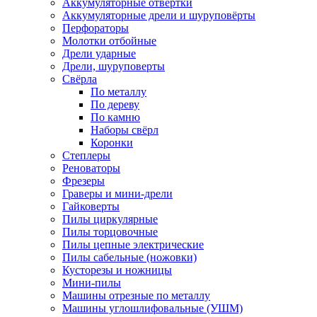
Аккумуляторные отвёртки
Аккумуляторные дрели и шуруповёрты
Перфораторы
Молотки отбойные
Дрели ударные
Дрели, шуруповерты
Свёрла
По металлу
По дереву
По камню
Наборы свёрл
Коронки
Степлеры
Реноваторы
Фрезеры
Граверы и мини-дрели
Гайковерты
Пилы циркулярные
Пилы торцовочные
Пилы цепные электрические
Пилы сабельные (ножовки)
Кусторезы и ножницы
Мини-пилы
Машины отрезные по металлу
Машины углошлифовальные (УШМ)