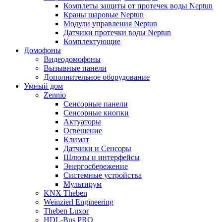
Комплеты защиты от протечек воды Neptun
Краны шаровые Neptun
Модули управления Neptun
Датчики протечки воды Neptun
Комплектующие
Домофоны
Видеодомофоны
Вызывные панели
Дополнительное оборудование
Умный дом
Zennio
Сенсорные панели
Сенсорные кнопки
Актуаторы
Освещение
Климат
Датчики и Сенсоры
Шлюзы и интерфейсы
Энергосбережение
Системные устройства
Мультирум
KNX Theben
Weinzierl Engineering
Theben Luxor
HDL-Bus PRO