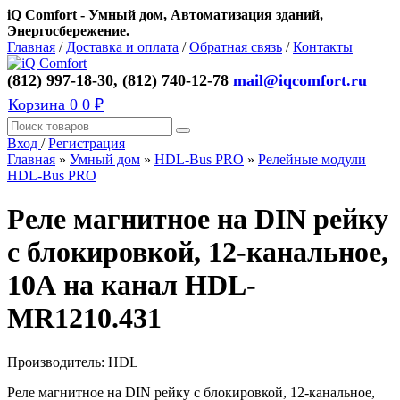
iQ Comfort - Умный дом, Автоматизация зданий,
Энергосбережение.
Главная
/
Доставка и оплата
/
Обратная связь
/
Контакты
(812) 997-18-30, (812) 740-12-78
mail@iqcomfort.ru
Корзина
0
0 ₽
Вход
/
Регистрация
Главная
»
Умный дом
»
HDL-Bus PRO
»
Релейные модули
HDL-Bus PRO
Реле магнитное на DIN рейку
с блокировкой, 12-канальное,
10А на канал HDL-
MR1210.431
Производитель:
HDL
Реле магнитное на DIN рейку с блокировкой, 12-канальное,