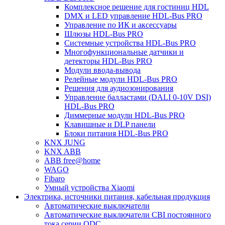
Комплексное решение для гостиниц HDL
DMX и LED управление HDL-Bus PRO
Управление по ИК и аксессуары
Шлюзы HDL-Bus PRO
Системные устройства HDL-Bus PRO
Многофункциональные датчики и
детекторы HDL-Bus PRO
Модули ввода-вывода
Релейные модули HDL-Bus PRO
Решения для аудиозонирования
Управление балластами (DALI 0-10V DSI)
HDL-Bus PRO
Диммерные модули HDL-Bus PRO
Клавишные и DLP панели
Блоки питания HDL-Bus PRO
KNX JUNG
KNX ABB
ABB free@home
WAGO
Fibaro
Умный устройства Xiaomi
Электрика, источники питания, кабельная продукция
Автоматические выключатели
Автоматические выключатели CBI постоянного
тока серии QDC