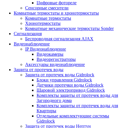
Цифровые фотореле
Сенсорные смесители
Комнатные термостаты и хронотермостаты
Комнатные термостаты
Хронотермостаты
Комнатные механические термостаты Sonder
Сигнализация
Беспроводная сигнализация AJAX
Видеонаблюдение
IP Видеонаблюдение
Видеокамеры
Видеорегистраторы
Аксессуары видеонаблюдение
Защита от протечек воды
Защита от протечек воды Gidrolock
Блоки управления Gidrolock
Датчики протечки воды Gidrolock
Шаровой электропривод Gidrolock
Комплекты защиты от протечек воды для
Загородного дома
Комплекты защиты от протечек воды для
Квартиры
Отдельные комплектующие системы
Gidrolock
Защита от протечек воды Нептун