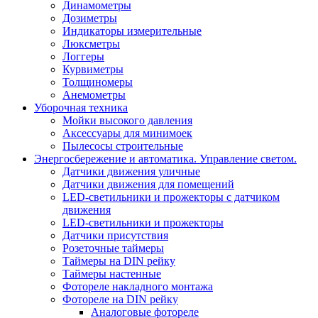
Динамометры
Дозиметры
Индикаторы измерительные
Люксметры
Логгеры
Курвиметры
Толщиномеры
Анемометры
Уборочная техника
Мойки высокого давления
Аксессуары для минимоек
Пылесосы строительные
Энергосбережение и автоматика. Управление светом.
Датчики движения уличные
Датчики движения для помещений
LED-светильники и прожекторы с датчиком
движения
LED-светильники и прожекторы
Датчики присутствия
Розеточные таймеры
Таймеры на DIN рейку
Таймеры настенные
Фотореле накладного монтажа
Фотореле на DIN рейку
Аналоговые фотореле