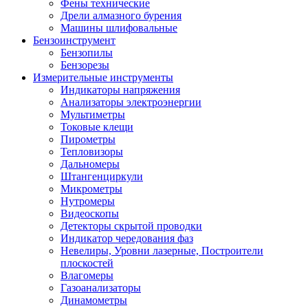
Фены технические
Дрели алмазного бурения
Машины шлифовальные
Бензоинструмент
Бензопилы
Бензорезы
Измерительные инструменты
Индикаторы напряжения
Анализаторы электроэнергии
Мультиметры
Токовые клещи
Пирометры
Тепловизоры
Дальномеры
Штангенциркули
Микрометры
Нутромеры
Видеоскопы
Детекторы скрытой проводки
Индикатор чередования фаз
Невелиры, Уровни лазерные, Построители
плоскостей
Влагомеры
Газоанализаторы
Динамометры