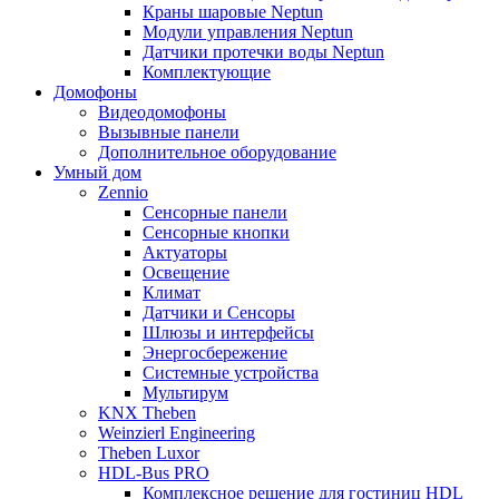
Краны шаровые Neptun
Модули управления Neptun
Датчики протечки воды Neptun
Комплектующие
Домофоны
Видеодомофоны
Вызывные панели
Дополнительное оборудование
Умный дом
Zennio
Сенсорные панели
Сенсорные кнопки
Актуаторы
Освещение
Климат
Датчики и Сенсоры
Шлюзы и интерфейсы
Энергосбережение
Системные устройства
Мультирум
KNX Theben
Weinzierl Engineering
Theben Luxor
HDL-Bus PRO
Комплексное решение для гостиниц HDL