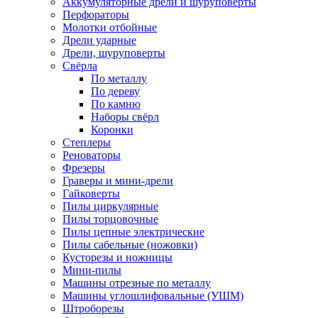
Аккумуляторные дрели и шуруповёрты
Перфораторы
Молотки отбойные
Дрели ударные
Дрели, шуруповерты
Свёрла
По металлу
По дереву
По камню
Наборы свёрл
Коронки
Степлеры
Реноваторы
Фрезеры
Граверы и мини-дрели
Гайковерты
Пилы циркулярные
Пилы торцовочные
Пилы цепные электрические
Пилы сабельные (ножовки)
Кусторезы и ножницы
Мини-пилы
Машины отрезные по металлу
Машины углошлифовальные (УШМ)
Штроборезы