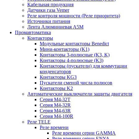
Кабельная продукция
Датчики газа Vemer
Реле контроля мощности (Реле приоритета)
Источники питания
Лента Алюминиевая А5М
Промавтоматика
Контакторы
Модульные контакторы Benedict
Мини-контакторы (K1)
Контакторы 3-полюсные (K3, K)
Контакторы 4-полюсные (K3)
Контакторы (пускатели) для коммутации
конденсаторов
Контакторы KG3
Пускатели сменой числа полюсов
Контакторы K2
Автоматические выключатели защиты двигателя
Серия M4-32T
Серия M4-32R
Серия M4-63R
Серия M4-100R
Реле TELE
Реле времени
Реле времени серии GAMMA
Реле времени серии ENYA