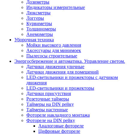
Дозиметры
Индикаторы измерительные
Люксметры
Логгеры
Курвиметры
Толщиномеры
Анемометры
Уборочная техника
Мойки высокого давления
Аксессуары для минимоек
Пылесосы строительные
Энергосбережение и автоматика. Управление светом.
Датчики движения уличные
Датчики движения для помещений
LED-светильники и прожекторы с датчиком
движения
LED-светильники и прожекторы
Датчики присутствия
Розеточные таймеры
Таймеры на DIN рейку
Таймеры настенные
Фотореле накладного монтажа
Фотореле на DIN рейку
Аналоговые фотореле
Цифровые фотореле