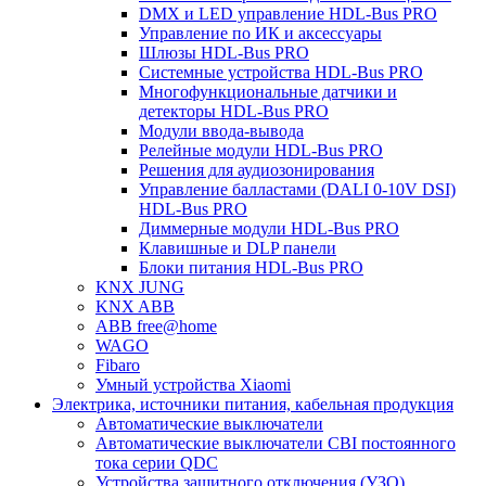
DMX и LED управление HDL-Bus PRO
Управление по ИК и аксессуары
Шлюзы HDL-Bus PRO
Системные устройства HDL-Bus PRO
Многофункциональные датчики и
детекторы HDL-Bus PRO
Модули ввода-вывода
Релейные модули HDL-Bus PRO
Решения для аудиозонирования
Управление балластами (DALI 0-10V DSI)
HDL-Bus PRO
Диммерные модули HDL-Bus PRO
Клавишные и DLP панели
Блоки питания HDL-Bus PRO
KNX JUNG
KNX ABB
ABB free@home
WAGO
Fibaro
Умный устройства Xiaomi
Электрика, источники питания, кабельная продукция
Автоматические выключатели
Автоматические выключатели CBI постоянного
тока серии QDC
Устройства защитного отключения (УЗО)