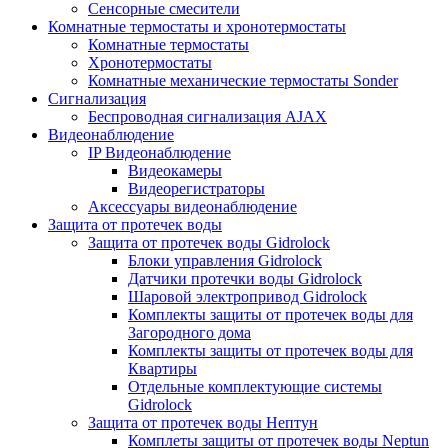
Сенсорные смесители
Комнатные термостаты и хронотермостаты
Комнатные термостаты
Хронотермостаты
Комнатные механические термостаты Sonder
Сигнализация
Беспроводная сигнализация AJAX
Видеонаблюдение
IP Видеонаблюдение
Видеокамеры
Видеорегистраторы
Аксессуары видеонаблюдение
Защита от протечек воды
Защита от протечек воды Gidrolock
Блоки управления Gidrolock
Датчики протечки воды Gidrolock
Шаровой электропривод Gidrolock
Комплекты защиты от протечек воды для
Загородного дома
Комплекты защиты от протечек воды для
Квартиры
Отдельные комплектующие системы
Gidrolock
Защита от протечек воды Нептун
Комплеты защиты от протечек воды Neptun