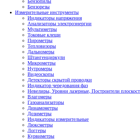
Бензопилы
Бензорезы
Измерительные инструменты
Индикаторы напряжения
Анализаторы электроэнергии
Мультиметры
Токовые клещи
Пирометры
Тепловизоры
Дальномеры
Штангенциркули
Микрометры
Нутромеры
Видеоскопы
Детекторы скрытой проводки
Индикатор чередования фаз
Невелиры, Уровни лазерные, Построители плоскос
Влагомеры
Газоанализаторы
Динамометры
Дозиметры
Индикаторы измерительные
Люксметры
Логгеры
Курвиметры