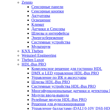
Zennio
Сенсорные панели
Сенсорные кнопки
Актуаторы
Освещение
Климат
Датчики и Сенсоры
Шлюзы и интерфейсы
Энергосбережение
Системные устройства
Мультирум
KNX Theben
Weinzierl Engineering
Theben Luxor
HDL-Bus PRO
Комплексное решение для гостиниц HDL
DMX и LED управление HDL-Bus PRO
Управление по ИК и аксессуары
Шлюзы HDL-Bus PRO
Системные устройства HDL-Bus PRO
Многофункциональные датчики и детекторы
Модули ввода-вывода
Релейные модули HDL-Bus PRO
Решения для аудиозонирования
Управление балластами (DALI 0-10V DSI) H