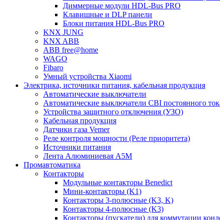
Диммерные модули HDL-Bus PRO
Клавишные и DLP панели
Блоки питания HDL-Bus PRO
KNX JUNG
KNX ABB
ABB free@home
WAGO
Fibaro
Умный устройства Xiaomi
Электрика, источники питания, кабельная продукция
Автоматические выключатели
Автоматические выключатели CBI постоянного то
Устройства защитного отключения (УЗО)
Кабельная продукция
Датчики газа Vemer
Реле контроля мощности (Реле приоритета)
Источники питания
Лента Алюминиевая А5М
Промавтоматика
Контакторы
Модульные контакторы Benedict
Мини-контакторы (K1)
Контакторы 3-полюсные (K3, K)
Контакторы 4-полюсные (K3)
Контакторы (пускатели) для коммутации конд