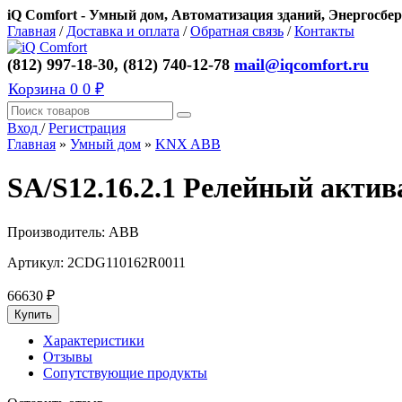
iQ Comfort - Умный дом, Автоматизация зданий, Энергосбер
Главная
/
Доставка и оплата
/
Обратная связь
/
Контакты
(812) 997-18-30, (812) 740-12-78
mail@iqcomfort.ru
Корзина
0
0 ₽
Вход
/
Регистрация
Главная
»
Умный дом
»
KNX ABB
SA/S12.16.2.1 Релейный актив
Производитель:
ABB
Артикул:
2CDG110162R0011
66630
₽
Характеристики
Отзывы
Сопутствующие продукты