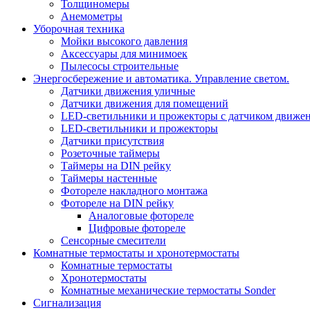
Толщиномеры
Анемометры
Уборочная техника
Мойки высокого давления
Аксессуары для минимоек
Пылесосы строительные
Энергосбережение и автоматика. Управление светом.
Датчики движения уличные
Датчики движения для помещений
LED-светильники и прожекторы с датчиком движе
LED-светильники и прожекторы
Датчики присутствия
Розеточные таймеры
Таймеры на DIN рейку
Таймеры настенные
Фотореле накладного монтажа
Фотореле на DIN рейку
Аналоговые фотореле
Цифровые фотореле
Сенсорные смесители
Комнатные термостаты и хронотермостаты
Комнатные термостаты
Хронотермостаты
Комнатные механические термостаты Sonder
Сигнализация