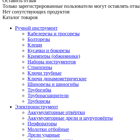
Оставить отзыв
Только зарегистрированные пользователи могут оставлять отзы
Нет сопутствующих продуктов
Каталог товаров
Ручной инструмент
Кабелерезы и тросорезы
Болторезы
Клещи
Кусачки и бокорезы
Кримперы (обжимники)
Наборы инструментов
Стрипперы
Ключи трубные
Ключи динамометрические
Шинорезы и шиногибы
Трубогибы
Труборасширители
Труборезы
Электроинструмент
Аккумуляторные отвёртки
Аккумуляторные дрели и шуруповёрты
Перфораторы
Молотки отбойные
Дрели ударные