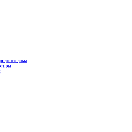
ородного дома
ртиры
k