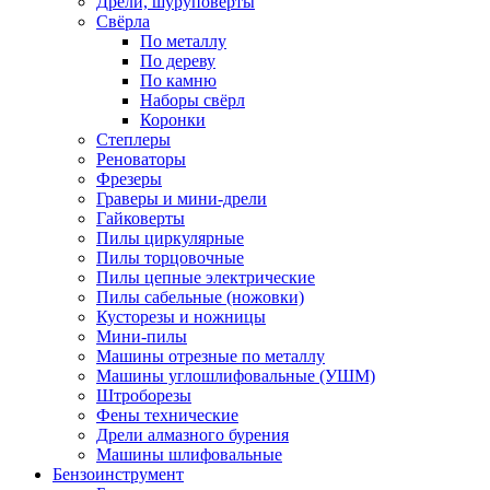
Дрели, шуруповерты
Свёрла
По металлу
По дереву
По камню
Наборы свёрл
Коронки
Степлеры
Реноваторы
Фрезеры
Граверы и мини-дрели
Гайковерты
Пилы циркулярные
Пилы торцовочные
Пилы цепные электрические
Пилы сабельные (ножовки)
Кусторезы и ножницы
Мини-пилы
Машины отрезные по металлу
Машины углошлифовальные (УШМ)
Штроборезы
Фены технические
Дрели алмазного бурения
Машины шлифовальные
Бензоинструмент