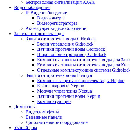
Беспроводная сигнализация AJAX
Видеонаблюдение
IP Видеонаблюдение
Видеокамеры
Видеорегистраторы
Аксессуары видеонаблюдение
Защита от протечек воды
Защита от протечек воды Gidrolock
Блоки управления Gidrolock
Датчики протечки воды Gidrolock
Шаровой электропривод Gidrolock
Комплекты защиты от протечек воды для Заг
Комплекты защиты от протечек воды для Ква
Отдельные комплектующие системы Gidroloc
Защита от протечек воды Нептун
Комплеты защиты от протечек воды Neptun
Краны шаровые Neptun
Модули управления Neptun
Датчики протечки воды Neptun
Комплектующие
Домофоны
Видеодомофоны
Вызывные панели
Дополнительное оборудование
Умный дом