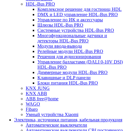
HDL-Bus PRO
Комплексное решение для гостиниц HDL
DMX и LED управление HDL-Bus PRO
Управление по ИК и аксессуары
Шлюзы HDL-Bus PRO
Системные устройства HDL-Bus PRO
Многофункциональные датчики и
детекторы HDL-Bus PRO
Модули ввода-вывода
Релейные модули HDL-Bus PRO
Решения для аудиозонирования
Управление балластами (DALI 0-10V DSI)
HDL-Bus PRO
Диммерные модули HDL-Bus PRO
Клавишные и DLP панели
Блоки питания HDL-Bus PRO
KNX JUNG
KNX ABB
ABB free@home
WAGO
Fibaro
Умный устройства Xiaomi
Электрика, источники питания, кабельная продукция
Автоматические выключатели
Автоматические выключатели CBI постоянного