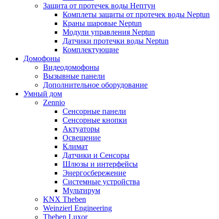
Защита от протечек воды Нептун
Комплеты защиты от протечек воды Neptun
Краны шаровые Neptun
Модули управления Neptun
Датчики протечки воды Neptun
Комплектующие
Домофоны
Видеодомофоны
Вызывные панели
Дополнительное оборудование
Умный дом
Zennio
Сенсорные панели
Сенсорные кнопки
Актуаторы
Освещение
Климат
Датчики и Сенсоры
Шлюзы и интерфейсы
Энергосбережение
Системные устройства
Мультирум
KNX Theben
Weinzierl Engineering
Theben Luxor