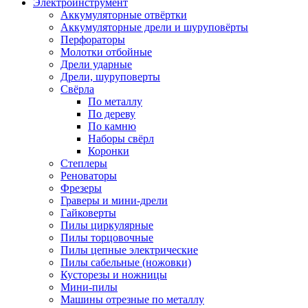
Электроинструмент
Аккумуляторные отвёртки
Аккумуляторные дрели и шуруповёрты
Перфораторы
Молотки отбойные
Дрели ударные
Дрели, шуруповерты
Свёрла
По металлу
По дереву
По камню
Наборы свёрл
Коронки
Степлеры
Реноваторы
Фрезеры
Граверы и мини-дрели
Гайковерты
Пилы циркулярные
Пилы торцовочные
Пилы цепные электрические
Пилы сабельные (ножовки)
Кусторезы и ножницы
Мини-пилы
Машины отрезные по металлу