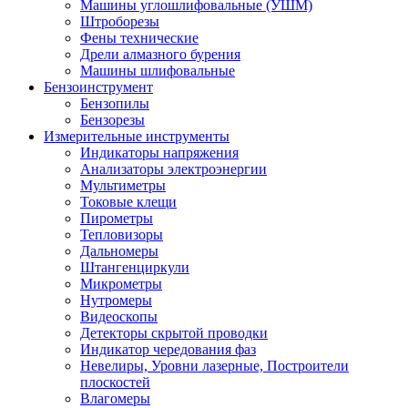
Машины углошлифовальные (УШМ)
Штроборезы
Фены технические
Дрели алмазного бурения
Машины шлифовальные
Бензоинструмент
Бензопилы
Бензорезы
Измерительные инструменты
Индикаторы напряжения
Анализаторы электроэнергии
Мультиметры
Токовые клещи
Пирометры
Тепловизоры
Дальномеры
Штангенциркули
Микрометры
Нутромеры
Видеоскопы
Детекторы скрытой проводки
Индикатор чередования фаз
Невелиры, Уровни лазерные, Построители
плоскостей
Влагомеры