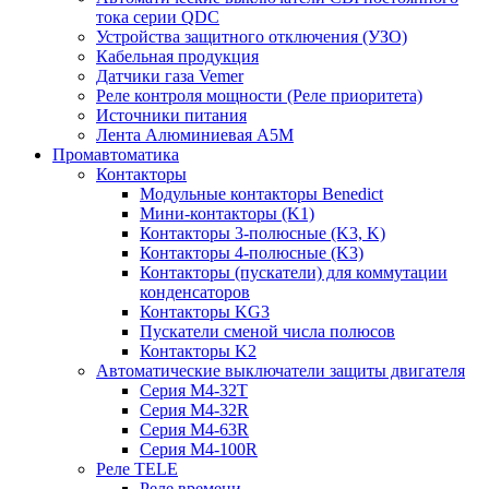
тока серии QDC
Устройства защитного отключения (УЗО)
Кабельная продукция
Датчики газа Vemer
Реле контроля мощности (Реле приоритета)
Источники питания
Лента Алюминиевая А5М
Промавтоматика
Контакторы
Модульные контакторы Benedict
Мини-контакторы (K1)
Контакторы 3-полюсные (K3, K)
Контакторы 4-полюсные (K3)
Контакторы (пускатели) для коммутации
конденсаторов
Контакторы KG3
Пускатели сменой числа полюсов
Контакторы K2
Автоматические выключатели защиты двигателя
Серия M4-32T
Серия M4-32R
Серия M4-63R
Серия M4-100R
Реле TELE
Реле времени