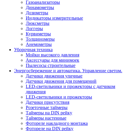
Газоанализаторы
Динамометры
Дозиметры
Индикаторы измерительные
Люксметры
Логгеры
Курвиметры
Толщиномеры
Анемометры
Уборочная техника
Мойки высокого давления
Аксессуары для минимоек
Пылесосы строительные
Энергосбережение и автоматика. Управление светом.
Датчики движения уличные
Датчики движения для помещений
LED-светильники и прожекторы с датчиком
движения
LED-светильники и прожекторы
Датчики присутствия
Розеточные таймеры
Таймеры на DIN рейку
Таймеры настенные
Фотореле накладного монтажа
Фотореле на DIN рейку