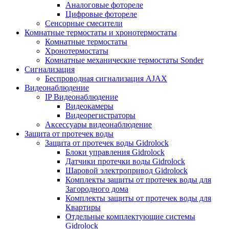
Аналоговые фотореле
Цифровые фотореле
Сенсорные смесители
Комнатные термостаты и хронотермостаты
Комнатные термостаты
Хронотермостаты
Комнатные механические термостаты Sonder
Сигнализация
Беспроводная сигнализация AJAX
Видеонаблюдение
IP Видеонаблюдение
Видеокамеры
Видеорегистраторы
Аксессуары видеонаблюдение
Защита от протечек воды
Защита от протечек воды Gidrolock
Блоки управления Gidrolock
Датчики протечки воды Gidrolock
Шаровой электропривод Gidrolock
Комплекты защиты от протечек воды для
Загородного дома
Комплекты защиты от протечек воды для
Квартиры
Отдельные комплектующие системы
Gidrolock