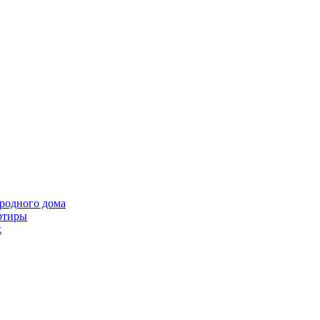
ородного дома
ртиры
k