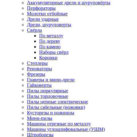
Аккумуляторные дрели и шуруповёрты
Перфораторы
Молотки отбойные
Дрели ударные
Дрели, шуруповерты
Свёрла
По металлу
По дереву
По камню
Наборы свёрл
Коронки
Степлеры
Реноваторы
Фрезеры
Граверы и мини-дрели
Гайковерты
Пилы циркулярные
Пилы торцовочные
Пилы цепные электрические
Пилы сабельные (ножовки)
Кусторезы и ножницы
Мини-пилы
Машины отрезные по металлу
Машины углошлифовальные (УШМ)
Штроборезы