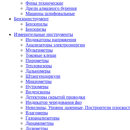
Фены технические
Дрели алмазного бурения
Машины шлифовальные
Бензоинструмент
Бензопилы
Бензорезы
Измерительные инструменты
Индикаторы напряжения
Анализаторы электроэнергии
Мультиметры
Токовые клещи
Пирометры
Тепловизоры
Дальномеры
Штангенциркули
Микрометры
Нутромеры
Видеоскопы
Детекторы скрытой проводки
Индикатор чередования фаз
Невелиры, Уровни лазерные, Построители плоскос
Влагомеры
Газоанализаторы
Динамометры
Дозиметры