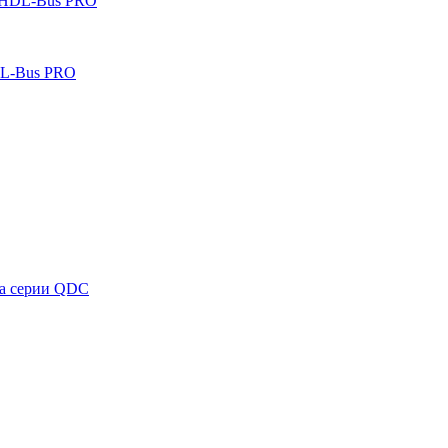
 HDL-Bus PRO
DL-Bus PRO
ка серии QDC