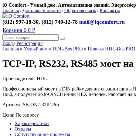
iQ Comfort - Умный дом, Автоматизация зданий, Энергосбер
Главная
/
Доставка и оплата
/
Обратная связь
/
Контакты
(812) 997-18-30, (812) 740-12-78
mail@iqcomfort.ru
Корзина
0
0 ₽
Вход
/
Регистрация
Главная
»
Умный дом
»
HDL-Bus PRO
»
Шлюзы HDL-Bus PRO
TCP-IP, RS232, RS485 мост на
Производитель:
HDL
Профессиональный мост на DIN рейку для интеграции шины HD
1980, а получает до 99 ASCII и/или HEX цепочек. Работает на
Артикул:
SB-DN-232IP-Pro
Цена: По запросу
Характеристики
Отзывы
Сопутствующие продукты