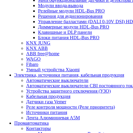
Многофункциональные датчики и детекторы
Модули ввода-вывода
Релейные модули HDL-Bus PRO
Решения для аудиозонирования
Управление балластами (DALI 0-10V DSI) H
Диммерные модули HDL-Bus PRO
Клавишные и DLP панели
Блоки питания HDL-Bus PRO
KNX JUNG
KNX ABB
ABB free@home
WAGO
Fibaro
Умный устройства Xiaomi
Электрика, источники питания, кабельная продукция
Автоматические выключатели
Автоматические выключатели CBI постоянного то
Устройства защитного отключения (УЗО)
Кабельная продукция
Датчики газа Vemer
Реле контроля мощности (Реле приоритета)
Источники питания
Лента Алюминиевая А5М
Промавтоматика
Контакторы