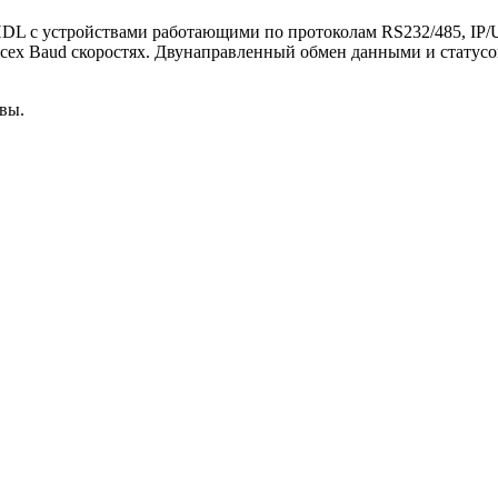
L с устройствами работающими по протоколам RS232/485, IP/UD
 всех Baud скоростях. Двунаправленный обмен данными и статусо
вы.