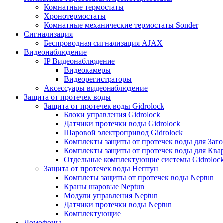
Комнатные термостаты
Хронотермостаты
Комнатные механические термостаты Sonder
Сигнализация
Беспроводная сигнализация AJAX
Видеонаблюдение
IP Видеонаблюдение
Видеокамеры
Видеорегистраторы
Аксессуары видеонаблюдение
Защита от протечек воды
Защита от протечек воды Gidrolock
Блоки управления Gidrolock
Датчики протечки воды Gidrolock
Шаровой электропривод Gidrolock
Комплекты защиты от протечек воды для Заг
Комплекты защиты от протечек воды для Ква
Отдельные комплектующие системы Gidroloc
Защита от протечек воды Нептун
Комплеты защиты от протечек воды Neptun
Краны шаровые Neptun
Модули управления Neptun
Датчики протечки воды Neptun
Комплектующие
Домофоны