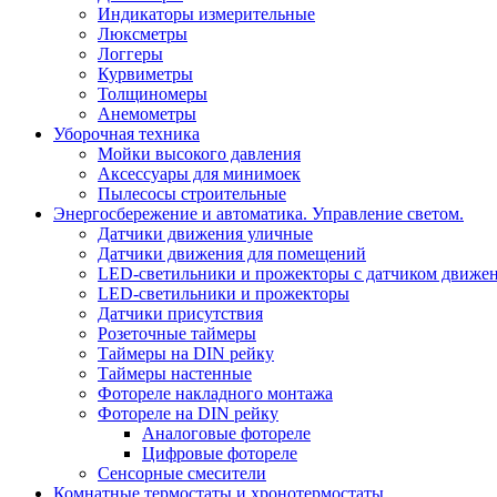
Индикаторы измерительные
Люксметры
Логгеры
Курвиметры
Толщиномеры
Анемометры
Уборочная техника
Мойки высокого давления
Аксессуары для минимоек
Пылесосы строительные
Энергосбережение и автоматика. Управление светом.
Датчики движения уличные
Датчики движения для помещений
LED-светильники и прожекторы с датчиком движе
LED-светильники и прожекторы
Датчики присутствия
Розеточные таймеры
Таймеры на DIN рейку
Таймеры настенные
Фотореле накладного монтажа
Фотореле на DIN рейку
Аналоговые фотореле
Цифровые фотореле
Сенсорные смесители
Комнатные термостаты и хронотермостаты