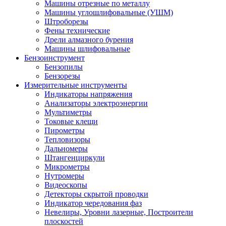
Машины отрезные по металлу
Машины углошлифовальные (УШМ)
Штроборезы
Фены технические
Дрели алмазного бурения
Машины шлифовальные
Бензоинструмент
Бензопилы
Бензорезы
Измерительные инструменты
Индикаторы напряжения
Анализаторы электроэнергии
Мультиметры
Токовые клещи
Пирометры
Тепловизоры
Дальномеры
Штангенциркули
Микрометры
Нутромеры
Видеоскопы
Детекторы скрытой проводки
Индикатор чередования фаз
Невелиры, Уровни лазерные, Построители
плоскостей