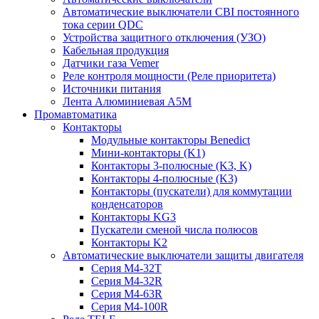
Автоматические выключатели CBI постоянного
тока серии QDC
Устройства защитного отключения (УЗО)
Кабельная продукция
Датчики газа Vemer
Реле контроля мощности (Реле приоритета)
Источники питания
Лента Алюминиевая А5М
Промавтоматика
Контакторы
Модульные контакторы Benedict
Мини-контакторы (K1)
Контакторы 3-полюсные (K3, K)
Контакторы 4-полюсные (K3)
Контакторы (пускатели) для коммутации
конденсаторов
Контакторы KG3
Пускатели сменой числа полюсов
Контакторы K2
Автоматические выключатели защиты двигателя
Серия M4-32T
Серия M4-32R
Серия M4-63R
Серия M4-100R