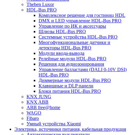
Theben Luxor
HDL-Bus PRO
Комплексное решение для гостиниц HDL
DMX и LED управление HDL-Bus PRO
Управление по ИК и аксессуары
Шлюзы HDL-Bus PRO
Системные устройства HDL-Bus PRO
Многофункциональные датчики и
детекторы HDL-Bus PRO
Модули ввода-вывода
Релейные модули HDL-Bus PRO
Решения для аудиозонирования
Управление балластами (DALI 0-10V DSI)
HDL-Bus PRO
Диммерные модули HDL-Bus PRO
Клавишные и DLP панели
Блоки питания HDL-Bus PRO
KNX JUNG
KNX ABB
ABB free@home
WAGO
Fibaro
Умный устройства Xiaomi
Электрика, источники питания, кабельная продукция
Автоматические выключатели