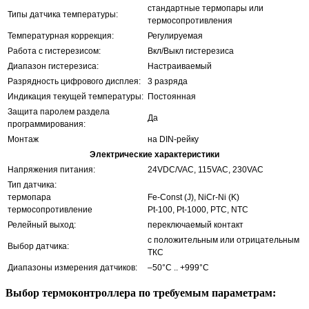
стандартные термопары или
Типы датчика температуры:
термосопротивления
Температурная коррекция:
Регулируемая
Работа с гистерезисом:
Вкл/Выкл гистерезиса
Диапазон гистерезиса:
Настраиваемый
Разрядность цифрового дисплея:
3 разряда
Индикация текущей температуры:
Постоянная
Защита паролем раздела
Да
программирования:
Монтаж
на DIN-рейку
Электрические характеристики
Напряжения питания:
24VDC/VAC, 115VAC, 230VAC
Тип датчика:
термопара
Fe-Const (J), NiCr-Ni (K)
термосопротивление
Pt-100, Pt-1000, PTC, NTC
Релейный выход:
переключаемый контакт
с положительным или отрицательным
Выбор датчика:
ТКС
Диапазоны измерения датчиков:
–50°С .. +999°С
Выбор термоконтроллера по требуемым параметрам: