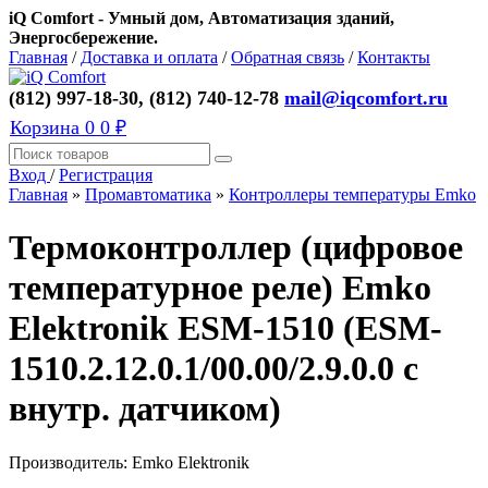
iQ Comfort - Умный дом, Автоматизация зданий,
Энергосбережение.
Главная
/
Доставка и оплата
/
Обратная связь
/
Контакты
(812) 997-18-30, (812) 740-12-78
mail@iqcomfort.ru
Корзина
0
0 ₽
Вход
/
Регистрация
Главная
»
Промавтоматика
»
Контроллеры температуры Emko
Термоконтроллер (цифровое
температурное реле) Emko
Elektronik ESM-1510 (ESM-
1510.2.12.0.1/00.00/2.9.0.0 с
внутр. датчиком)
Производитель:
Emko Elektronik