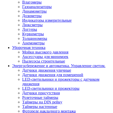
Влагомеры
Газоанализаторы
Динамометры
Дозиметры
Индикаторы измерительные
Люксметры
Логгеры
Курвиметры
Толщиномеры
Анемометры
Уборочная техника
Мойки высокого давления
Аксессуары для минимоек
Пылесосы строительные
Энергосбережение и автоматика. Управление светом.
Датчики движения уличные
Датчики движения для помещений
LED-светильники и прожекторы с датчиком
движения
LED-светильники и прожекторы
Датчики присутствия
Розеточные таймеры
Таймеры на DIN рейку
Таймеры настенные
Фотореле накладного монтажа