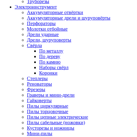
Труборезы
Электроинструмент
Аккумуляторные отвёртки
Аккумуляторные дрели и шуруповёрты
Перфораторы
Молотки отбойные
Дрели ударные
Дрели, шуруповерты
Свёрла
По металлу
По дереву
По камню
Наборы свёрл
Коронки
Степлеры
Реноваторы
Фрезеры
Граверы и мини-дрели
Гайковерты
Пилы циркулярные
Пилы торцовочные
Пилы цепные электрические
Пилы сабельные (ножовки)
Кусторезы и ножницы
Мини-пилы