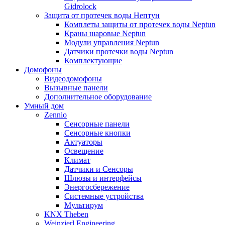
Gidrolock
Защита от протечек воды Нептун
Комплеты защиты от протечек воды Neptun
Краны шаровые Neptun
Модули управления Neptun
Датчики протечки воды Neptun
Комплектующие
Домофоны
Видеодомофоны
Вызывные панели
Дополнительное оборудование
Умный дом
Zennio
Сенсорные панели
Сенсорные кнопки
Актуаторы
Освещение
Климат
Датчики и Сенсоры
Шлюзы и интерфейсы
Энергосбережение
Системные устройства
Мультирум
KNX Theben
Weinzierl Engineering