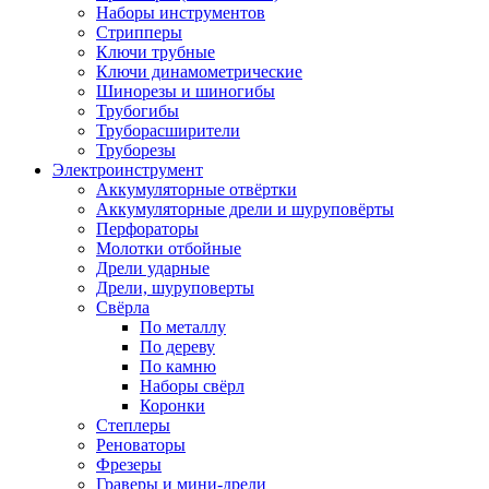
Наборы инструментов
Стрипперы
Ключи трубные
Ключи динамометрические
Шинорезы и шиногибы
Трубогибы
Труборасширители
Труборезы
Электроинструмент
Аккумуляторные отвёртки
Аккумуляторные дрели и шуруповёрты
Перфораторы
Молотки отбойные
Дрели ударные
Дрели, шуруповерты
Свёрла
По металлу
По дереву
По камню
Наборы свёрл
Коронки
Степлеры
Реноваторы
Фрезеры
Граверы и мини-дрели