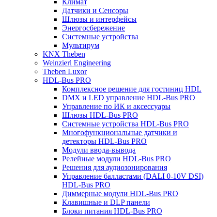
Климат
Датчики и Сенсоры
Шлюзы и интерфейсы
Энергосбережение
Системные устройства
Мультирум
KNX Theben
Weinzierl Engineering
Theben Luxor
HDL-Bus PRO
Комплексное решение для гостиниц HDL
DMX и LED управление HDL-Bus PRO
Управление по ИК и аксессуары
Шлюзы HDL-Bus PRO
Системные устройства HDL-Bus PRO
Многофункциональные датчики и
детекторы HDL-Bus PRO
Модули ввода-вывода
Релейные модули HDL-Bus PRO
Решения для аудиозонирования
Управление балластами (DALI 0-10V DSI)
HDL-Bus PRO
Диммерные модули HDL-Bus PRO
Клавишные и DLP панели
Блоки питания HDL-Bus PRO