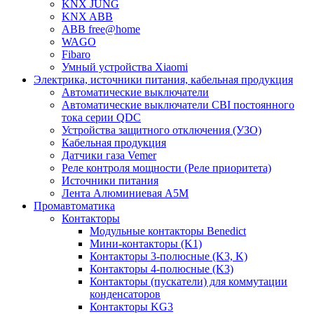
KNX JUNG
KNX ABB
ABB free@home
WAGO
Fibaro
Умный устройства Xiaomi
Электрика, источники питания, кабельная продукция
Автоматические выключатели
Автоматические выключатели CBI постоянного
тока серии QDC
Устройства защитного отключения (УЗО)
Кабельная продукция
Датчики газа Vemer
Реле контроля мощности (Реле приоритета)
Источники питания
Лента Алюминиевая А5М
Промавтоматика
Контакторы
Модульные контакторы Benedict
Мини-контакторы (K1)
Контакторы 3-полюсные (K3, K)
Контакторы 4-полюсные (K3)
Контакторы (пускатели) для коммутации
конденсаторов
Контакторы KG3