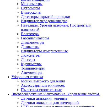
Микрометры
Нутромеры
Видеоскопы
Детекторы скрытой проводки
Индикатор чередования фаз
Невелиры, Уровни лазерные, Построители
плоскостей
Влагомеры
Газоанализаторы
Динамометры
Дозиметры
Индикаторы измерительные
Люксметры
Логгеры
Курвиметры
Толщиномеры
Анемометры
Уборочная техника
Мойки высокого давления
Аксессуары для минимоек
Пылесосы строительные
Энергосбережение и автоматика. Управление светом.
Датчики движения уличные
Датчики движения для помещений
LED-светильники и прожекторы с датчиком