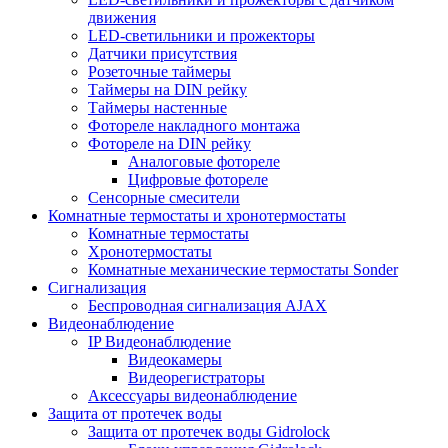
движения
LED-светильники и прожекторы
Датчики присутствия
Розеточные таймеры
Таймеры на DIN рейку
Таймеры настенные
Фотореле накладного монтажа
Фотореле на DIN рейку
Аналоговые фотореле
Цифровые фотореле
Сенсорные смесители
Комнатные термостаты и хронотермостаты
Комнатные термостаты
Хронотермостаты
Комнатные механические термостаты Sonder
Сигнализация
Беспроводная сигнализация AJAX
Видеонаблюдение
IP Видеонаблюдение
Видеокамеры
Видеорегистраторы
Аксессуары видеонаблюдение
Защита от протечек воды
Защита от протечек воды Gidrolock