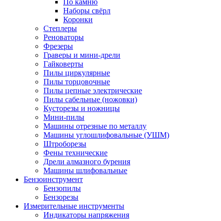
По камню
Наборы свёрл
Коронки
Степлеры
Реноваторы
Фрезеры
Граверы и мини-дрели
Гайковерты
Пилы циркулярные
Пилы торцовочные
Пилы цепные электрические
Пилы сабельные (ножовки)
Кусторезы и ножницы
Мини-пилы
Машины отрезные по металлу
Машины углошлифовальные (УШМ)
Штроборезы
Фены технические
Дрели алмазного бурения
Машины шлифовальные
Бензоинструмент
Бензопилы
Бензорезы
Измерительные инструменты
Индикаторы напряжения