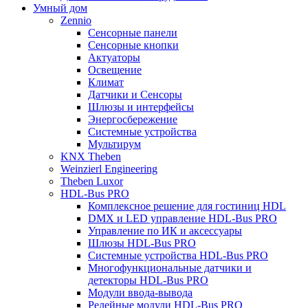
Умный дом
Zennio
Сенсорные панели
Сенсорные кнопки
Актуаторы
Освещение
Климат
Датчики и Сенсоры
Шлюзы и интерфейсы
Энергосбережение
Системные устройства
Мультирум
KNX Theben
Weinzierl Engineering
Theben Luxor
HDL-Bus PRO
Комплексное решение для гостиниц HDL
DMX и LED управление HDL-Bus PRO
Управление по ИК и аксессуары
Шлюзы HDL-Bus PRO
Системные устройства HDL-Bus PRO
Многофункциональные датчики и
детекторы HDL-Bus PRO
Модули ввода-вывода
Релейные модули HDL-Bus PRO