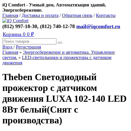
iQ Comfort - Умный дом, Автоматизация зданий,
Энергосбережение.
Главная
/
Доставка и оплата
/
Обратная связь
/
Контакты
(812) 997-18-30, (812) 740-12-78
mail@iqcomfort.ru
Корзина
0
0 ₽
Вход
/
Регистрация
Главная
»
Энергосбережение и автоматика. Управление
светом.
»
LED-светильники и прожекторы с датчиком
движения
Theben Светодиодный
прожектор с датчиком
движения LUXA 102-140 LED
8Вт белый(Снят с
производства)