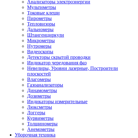
Анализаторы электроэнергии
Мультиметры
Токовые клещи
Пирометры
Тепловизоры
Дальномеры
Штангенциркули
Микрометры
Нутромеры
Видеоскопы
Детекторы скрытой проводки
Индикатор чередования фаз
Невелиры, Уровни лазерные, Построители
плоскостей
Влагомеры
Газоанализаторы
Динамометры
Дозиметры
Индикаторы измерительные
Люксметры
Логгеры
Курвиметры
Толщиномеры
Анемометры
Уборочная техника