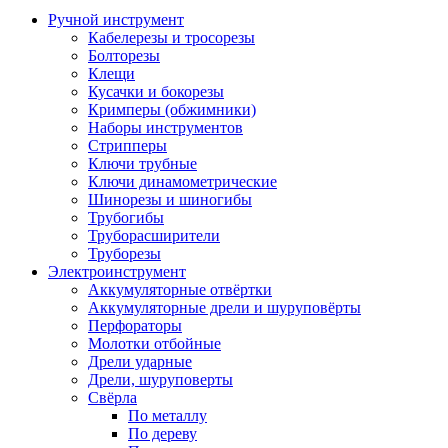
Ручной инструмент
Кабелерезы и тросорезы
Болторезы
Клещи
Кусачки и бокорезы
Кримперы (обжимники)
Наборы инструментов
Стрипперы
Ключи трубные
Ключи динамометрические
Шинорезы и шиногибы
Трубогибы
Труборасширители
Труборезы
Электроинструмент
Аккумуляторные отвёртки
Аккумуляторные дрели и шуруповёрты
Перфораторы
Молотки отбойные
Дрели ударные
Дрели, шуруповерты
Свёрла
По металлу
По дереву