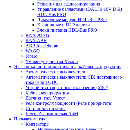
Решения для аудиозонирования
Управление балластами (DALI 0-10V DSI)
HDL-Bus PRO
Диммерные модули HDL-Bus PRO
Клавишные и DLP панели
Блоки питания HDL-Bus PRO
KNX JUNG
KNX ABB
ABB free@home
WAGO
Fibaro
Умный устройства Xiaomi
Электрика, источники питания, кабельная продукция
Автоматические выключатели
Автоматические выключатели CBI постоянного
тока серии QDC
Устройства защитного отключения (УЗО)
Кабельная продукция
Датчики газа Vemer
Реле контроля мощности (Реле приоритета)
Источники питания
Лента Алюминиевая А5М
Промавтоматика
Контакторы
Модульные контакторы Benedict