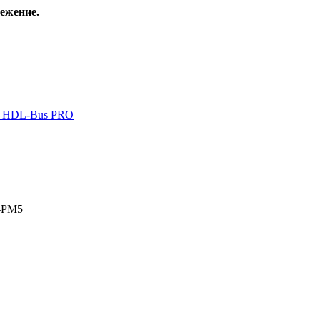
ежение.
а HDL-Bus PRO
N-PM5