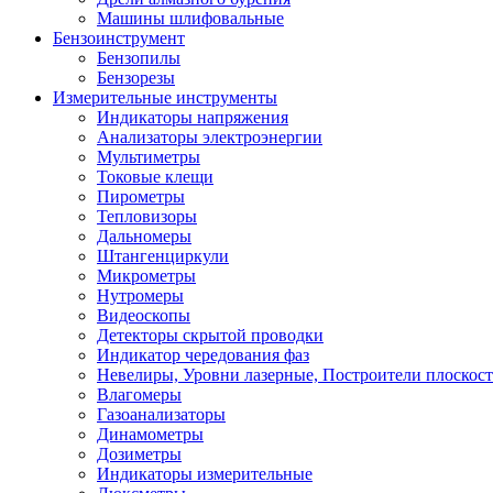
Машины шлифовальные
Бензоинструмент
Бензопилы
Бензорезы
Измерительные инструменты
Индикаторы напряжения
Анализаторы электроэнергии
Мультиметры
Токовые клещи
Пирометры
Тепловизоры
Дальномеры
Штангенциркули
Микрометры
Нутромеры
Видеоскопы
Детекторы скрытой проводки
Индикатор чередования фаз
Невелиры, Уровни лазерные, Построители плоскос
Влагомеры
Газоанализаторы
Динамометры
Дозиметры
Индикаторы измерительные