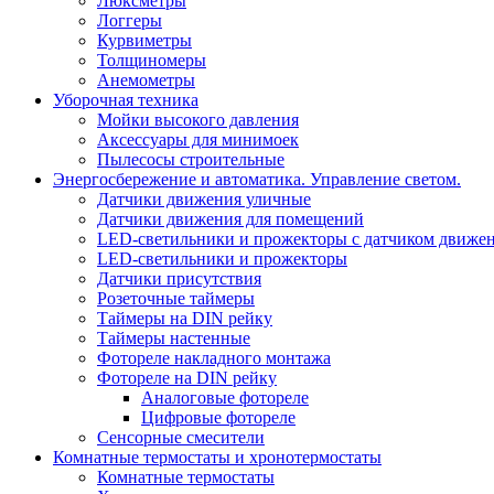
Люксметры
Логгеры
Курвиметры
Толщиномеры
Анемометры
Уборочная техника
Мойки высокого давления
Аксессуары для минимоек
Пылесосы строительные
Энергосбережение и автоматика. Управление светом.
Датчики движения уличные
Датчики движения для помещений
LED-светильники и прожекторы с датчиком движе
LED-светильники и прожекторы
Датчики присутствия
Розеточные таймеры
Таймеры на DIN рейку
Таймеры настенные
Фотореле накладного монтажа
Фотореле на DIN рейку
Аналоговые фотореле
Цифровые фотореле
Сенсорные смесители
Комнатные термостаты и хронотермостаты
Комнатные термостаты