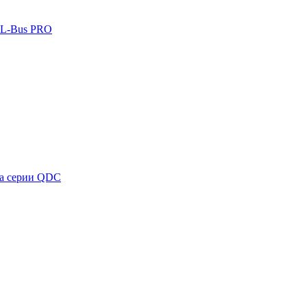
DL-Bus PRO
ка серии QDC