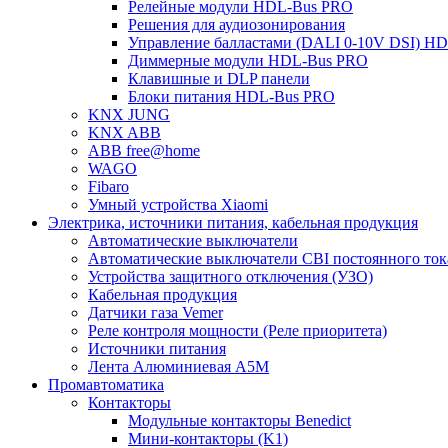
Релейные модули HDL-Bus PRO
Решения для аудиозонирования
Управление балластами (DALI 0-10V DSI) H
Диммерные модули HDL-Bus PRO
Клавишные и DLP панели
Блоки питания HDL-Bus PRO
KNX JUNG
KNX ABB
ABB free@home
WAGO
Fibaro
Умный устройства Xiaomi
Электрика, источники питания, кабельная продукция
Автоматические выключатели
Автоматические выключатели CBI постоянного то
Устройства защитного отключения (УЗО)
Кабельная продукция
Датчики газа Vemer
Реле контроля мощности (Реле приоритета)
Источники питания
Лента Алюминиевая А5М
Промавтоматика
Контакторы
Модульные контакторы Benedict
Мини-контакторы (K1)