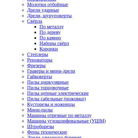
Молотки отбойные
Дрели ударные
Дрели, шуруповерты
Свёрла
По металлу
По дереву
По камню
Наборы свёрл
Коронки
Степлеры
Реноваторы
Фрезеры
Граверы и мини-дрели
Гайковерты
Пилы циркулярные
Пилы торцовочные
Пилы цепные электрические
Пилы сабельные (ножовки)
Кусторезы и ножницы
Мини-пилы
Машины отрезные по металлу
Машины углошлифовальные (УШМ)
Штроборезы
Фены технические
Дрели алмазного бурения