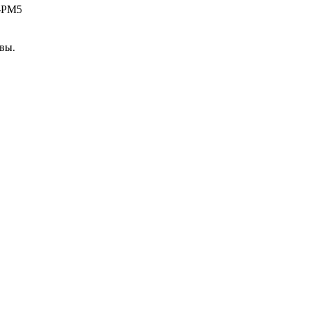
N-PM5
вы.