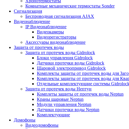
Хронотермостаты
Комнатные механические термостаты Sonder
Сигнализация
Беспроводная сигнализация AJAX
Видеонаблюдение
IP Видеонаблюдение
Видеокамеры
Видеорегистраторы
Аксессуары видеонаблюдение
Защита от протечек воды
Защита от протечек воды Gidrolock
Блоки управления Gidrolock
Датчики протечки воды Gidrolock
Шаровой электропривод Gidrolock
Комплекты защиты от протечек воды для Заг
Комплекты защиты от протечек воды для Ква
Отдельные комплектующие системы Gidroloc
Защита от протечек воды Нептун
Комплеты защиты от протечек воды Neptun
Краны шаровые Neptun
Модули управления Neptun
Датчики протечки воды Neptun
Комплектующие
Домофоны
Видеодомофоны