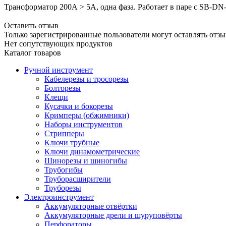
Трансформатор
2
00А > 5А, одна фаза. Работает в паре с SB-D
Оставить отзыв
Только зарегистрированные пользователи могут оставлять отзы
Нет сопутствующих продуктов
Каталог товаров
Ручной инструмент
Кабелерезы и тросорезы
Болторезы
Клещи
Кусачки и бокорезы
Кримперы (обжимники)
Наборы инструментов
Стрипперы
Ключи трубные
Ключи динамометрические
Шинорезы и шиногибы
Трубогибы
Труборасширители
Труборезы
Электроинструмент
Аккумуляторные отвёртки
Аккумуляторные дрели и шуруповёрты
Перфораторы