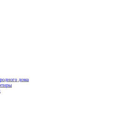
ородного дома
ртиры
k