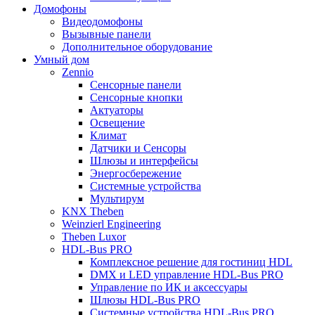
Домофоны
Видеодомофоны
Вызывные панели
Дополнительное оборудование
Умный дом
Zennio
Сенсорные панели
Сенсорные кнопки
Актуаторы
Освещение
Климат
Датчики и Сенсоры
Шлюзы и интерфейсы
Энергосбережение
Системные устройства
Мультирум
KNX Theben
Weinzierl Engineering
Theben Luxor
HDL-Bus PRO
Комплексное решение для гостиниц HDL
DMX и LED управление HDL-Bus PRO
Управление по ИК и аксессуары
Шлюзы HDL-Bus PRO
Системные устройства HDL-Bus PRO