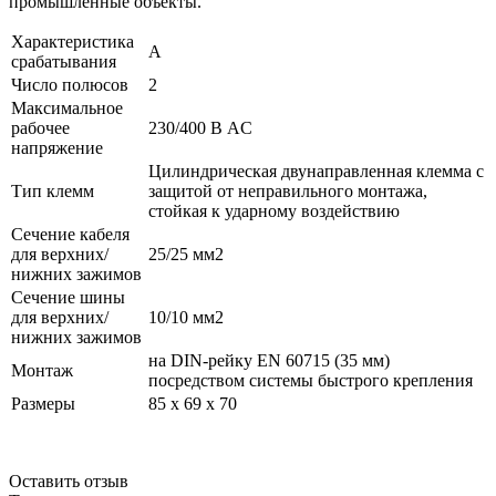
промышленные объекты.
Характеристика
A
срабатывания
Число полюсов
2
Максимальное
рабочее
230/400 В AC
напряжение
Цилиндрическая двунаправленная клемма с
Тип клемм
защитой от неправильного монтажа,
стойкая к ударному воздействию
Сечение кабеля
для верхних/
25/25 мм2
нижних зажимов
Сечение шины
для верхних/
10/10 мм2
нижних зажимов
на DIN-рейку EN 60715 (35 мм)
Монтаж
посредством системы быстрого крепления
Размеры
85 x 69 x 70
Оставить отзыв