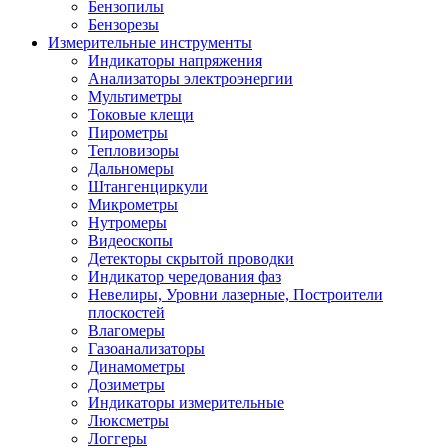
Бензопилы
Бензорезы
Измерительные инструменты
Индикаторы напряжения
Анализаторы электроэнергии
Мультиметры
Токовые клещи
Пирометры
Тепловизоры
Дальномеры
Штангенциркули
Микрометры
Нутромеры
Видеоскопы
Детекторы скрытой проводки
Индикатор чередования фаз
Невелиры, Уровни лазерные, Построители
плоскостей
Влагомеры
Газоанализаторы
Динамометры
Дозиметры
Индикаторы измерительные
Люксметры
Логгеры