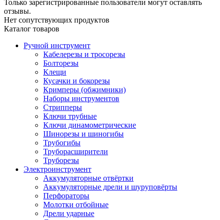
Только зарегистрированные пользователи могут оставлять
отзывы.
Нет сопутствующих продуктов
Каталог товаров
Ручной инструмент
Кабелерезы и тросорезы
Болторезы
Клещи
Кусачки и бокорезы
Кримперы (обжимники)
Наборы инструментов
Стрипперы
Ключи трубные
Ключи динамометрические
Шинорезы и шиногибы
Трубогибы
Труборасширители
Труборезы
Электроинструмент
Аккумуляторные отвёртки
Аккумуляторные дрели и шуруповёрты
Перфораторы
Молотки отбойные
Дрели ударные