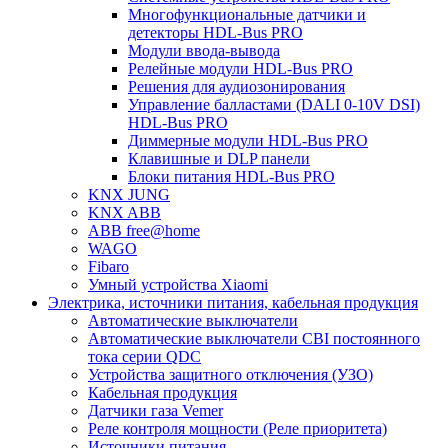
Многофункциональные датчики и
детекторы HDL-Bus PRO
Модули ввода-вывода
Релейные модули HDL-Bus PRO
Решения для аудиозонирования
Управление балластами (DALI 0-10V DSI)
HDL-Bus PRO
Диммерные модули HDL-Bus PRO
Клавишные и DLP панели
Блоки питания HDL-Bus PRO
KNX JUNG
KNX ABB
ABB free@home
WAGO
Fibaro
Умный устройства Xiaomi
Электрика, источники питания, кабельная продукция
Автоматические выключатели
Автоматические выключатели CBI постоянного
тока серии QDC
Устройства защитного отключения (УЗО)
Кабельная продукция
Датчики газа Vemer
Реле контроля мощности (Реле приоритета)
Источники питания