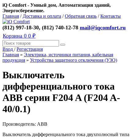
iQ Comfort - Умный дом, Автоматизация зданий,
Энергосбережение.
Главная
/
Доставка и оплата
/
Обратная связь
/
Контакты
(812) 997-18-30, (812) 740-12-78
mail@iqcomfort.ru
Корзина
0
0 ₽
Вход
/
Регистрация
Главная
»
Электрика, источники питания, кабельная
продукция
»
Устройства защитного отключения (УЗО)
Выключатель
дифференциального тока
ABB серии F204 A (F204 A-
40/0.1)
Производитель:
ABB
Выключатель дифференциального тока двухполюсный типа