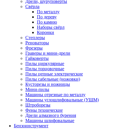
Дрели, шуруповерты
Свёрла
По металлу
По дереву
По камню
Наборы свёрл
Коронки
Степлеры
Реноваторы
Фрезеры
Граверы и мини-дрели
Гайковерты
Пилы циркулярные
Пилы торцовочные
Пилы цепные электрические
Пилы сабельные (ножовки)
Кусторезы и ножницы
Мини-пилы
Машины отрезные по металлу
Машины углошлифовальные (УШМ)
Штроборезы
Фены технические
Дрели алмазного бурения
Машины шлифовальные
Бензоинструмент