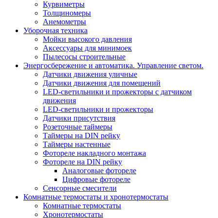
Курвиметры
Толщиномеры
Анемометры
Уборочная техника
Мойки высокого давления
Аксессуары для минимоек
Пылесосы строительные
Энергосбережение и автоматика. Управление светом.
Датчики движения уличные
Датчики движения для помещений
LED-светильники и прожекторы с датчиком
движения
LED-светильники и прожекторы
Датчики присутствия
Розеточные таймеры
Таймеры на DIN рейку
Таймеры настенные
Фотореле накладного монтажа
Фотореле на DIN рейку
Аналоговые фотореле
Цифровые фотореле
Сенсорные смесители
Комнатные термостаты и хронотермостаты
Комнатные термостаты
Хронотермостаты