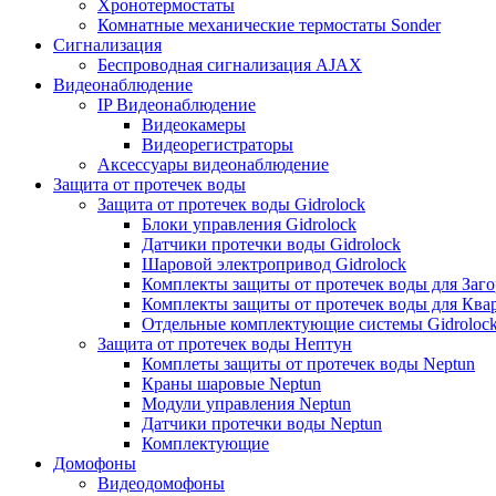
Хронотермостаты
Комнатные механические термостаты Sonder
Сигнализация
Беспроводная сигнализация AJAX
Видеонаблюдение
IP Видеонаблюдение
Видеокамеры
Видеорегистраторы
Аксессуары видеонаблюдение
Защита от протечек воды
Защита от протечек воды Gidrolock
Блоки управления Gidrolock
Датчики протечки воды Gidrolock
Шаровой электропривод Gidrolock
Комплекты защиты от протечек воды для Заг
Комплекты защиты от протечек воды для Ква
Отдельные комплектующие системы Gidroloc
Защита от протечек воды Нептун
Комплеты защиты от протечек воды Neptun
Краны шаровые Neptun
Модули управления Neptun
Датчики протечки воды Neptun
Комплектующие
Домофоны
Видеодомофоны