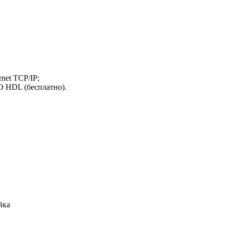
net TCP/IP;
 HDL (бесплатно).
йка