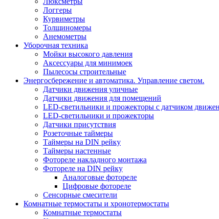
Люксметры
Логгеры
Курвиметры
Толщиномеры
Анемометры
Уборочная техника
Мойки высокого давления
Аксессуары для минимоек
Пылесосы строительные
Энергосбережение и автоматика. Управление светом.
Датчики движения уличные
Датчики движения для помещений
LED-светильники и прожекторы с датчиком движе
LED-светильники и прожекторы
Датчики присутствия
Розеточные таймеры
Таймеры на DIN рейку
Таймеры настенные
Фотореле накладного монтажа
Фотореле на DIN рейку
Аналоговые фотореле
Цифровые фотореле
Сенсорные смесители
Комнатные термостаты и хронотермостаты
Комнатные термостаты