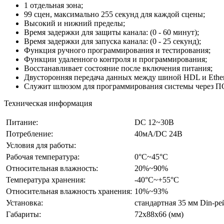
1 отдельная зона;
99 сцен, максимально 255 секунд для каждой сцены;
Высокий и нижний пределы;
Время задержки для защиты канала: (0 - 60 минут);
Время задержки для запуска канала: (0 - 25 секунд);
Функция ручного программирования и тестирования;
Функции удаленного контроля и программирования;
Восстанавливает состояние после включения питания;
Двусторонняя передача данных между шиной HDL и Ether
Служит шлюзом для программирования системы через ПО
Техническая информация
Питание:
DC 12~30В
Потребление:
40мА/DC 24В
Условия для работы:
Рабочая температура:
0°С~45°С
Относительная влажность:
20%~90%
Температура хранения:
-40°С~+55°С
Относительная влажность хранения:
10%~93%
Установка:
cтандартная 35 мм Din-ре
Габариты:
72х88х66 (мм)