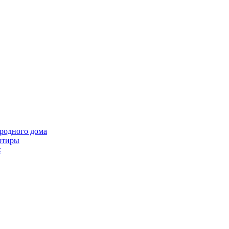
ородного дома
ртиры
k