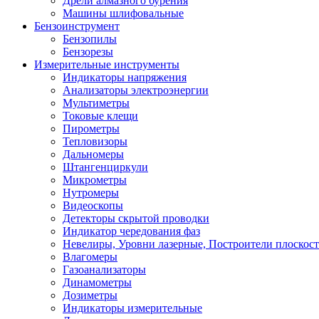
Дрели алмазного бурения
Машины шлифовальные
Бензоинструмент
Бензопилы
Бензорезы
Измерительные инструменты
Индикаторы напряжения
Анализаторы электроэнергии
Мультиметры
Токовые клещи
Пирометры
Тепловизоры
Дальномеры
Штангенциркули
Микрометры
Нутромеры
Видеоскопы
Детекторы скрытой проводки
Индикатор чередования фаз
Невелиры, Уровни лазерные, Построители плоскос
Влагомеры
Газоанализаторы
Динамометры
Дозиметры
Индикаторы измерительные