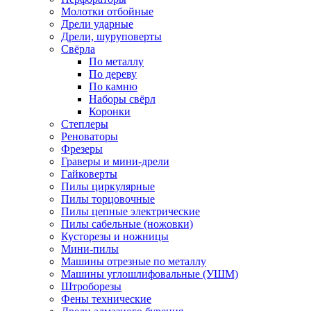
Молотки отбойные
Дрели ударные
Дрели, шуруповерты
Свёрла
По металлу
По дереву
По камню
Наборы свёрл
Коронки
Степлеры
Реноваторы
Фрезеры
Граверы и мини-дрели
Гайковерты
Пилы циркулярные
Пилы торцовочные
Пилы цепные электрические
Пилы сабельные (ножовки)
Кусторезы и ножницы
Мини-пилы
Машины отрезные по металлу
Машины углошлифовальные (УШМ)
Штроборезы
Фены технические