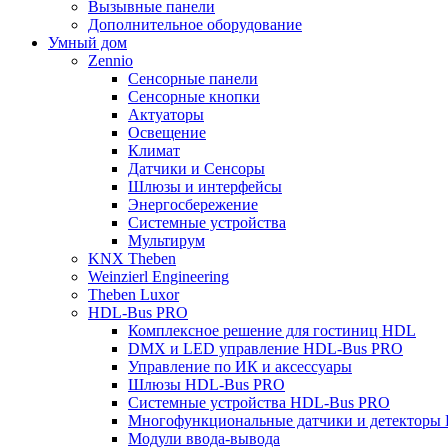
Вызывные панели
Дополнительное оборудование
Умный дом
Zennio
Сенсорные панели
Сенсорные кнопки
Актуаторы
Освещение
Климат
Датчики и Сенсоры
Шлюзы и интерфейсы
Энергосбережение
Системные устройства
Мультирум
KNX Theben
Weinzierl Engineering
Theben Luxor
HDL-Bus PRO
Комплексное решение для гостиниц HDL
DMX и LED управление HDL-Bus PRO
Управление по ИК и аксессуары
Шлюзы HDL-Bus PRO
Системные устройства HDL-Bus PRO
Многофункциональные датчики и детекторы
Модули ввода-вывода