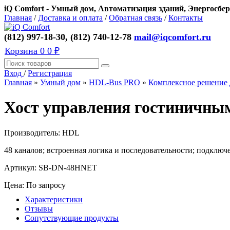
iQ Comfort - Умный дом, Автоматизация зданий, Энергосбер
Главная
/
Доставка и оплата
/
Обратная связь
/
Контакты
(812) 997-18-30, (812) 740-12-78
mail@iqcomfort.ru
Корзина
0
0 ₽
Вход
/
Регистрация
Главная
»
Умный дом
»
HDL-Bus PRO
»
Комплексное решение
Хост управления гостиничны
Производитель:
HDL
48 каналов; встроенная логика и последовательности; подключ
Артикул:
SB-DN-48HNET
Цена: По запросу
Характеристики
Отзывы
Сопутствующие продукты