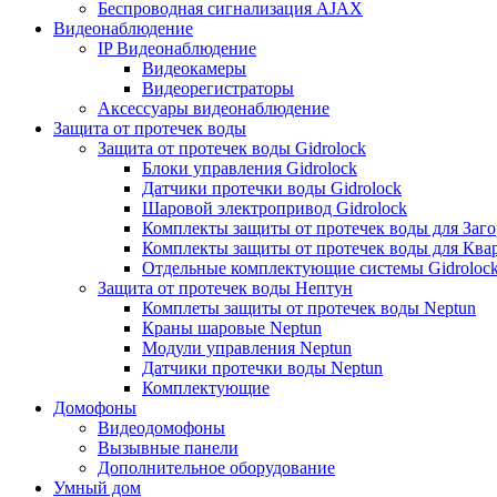
Беспроводная сигнализация AJAX
Видеонаблюдение
IP Видеонаблюдение
Видеокамеры
Видеорегистраторы
Аксессуары видеонаблюдение
Защита от протечек воды
Защита от протечек воды Gidrolock
Блоки управления Gidrolock
Датчики протечки воды Gidrolock
Шаровой электропривод Gidrolock
Комплекты защиты от протечек воды для Заг
Комплекты защиты от протечек воды для Ква
Отдельные комплектующие системы Gidroloc
Защита от протечек воды Нептун
Комплеты защиты от протечек воды Neptun
Краны шаровые Neptun
Модули управления Neptun
Датчики протечки воды Neptun
Комплектующие
Домофоны
Видеодомофоны
Вызывные панели
Дополнительное оборудование
Умный дом