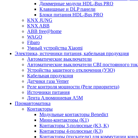
Диммерные модули HDL-Bus PRO
Клавишные и DLP панели
Блоки питания HDL-Bus PRO
KNX JUNG
KNX ABB
ABB free@home
WAGO
Fibaro
Умный устройства Xiaomi
Электрика, источники питания, кабельная продукция
Автоматические выключатели
Автоматические выключатели CBI постоянного то
Устройства защитного отключения (УЗО)
Кабельная продукция
Датчики газа Vemer
Реле контроля мощности (Реле приоритета)
Источники питания
Лента Алюминиевая А5М
Промавтоматика
Контакторы
Модульные контакторы Benedict
Мини-контакторы (K1)
Контакторы 3-полюсные (K3, K)
Контакторы 4-полюсные (K3)
Контакторы (пускатели) для коммутации конд