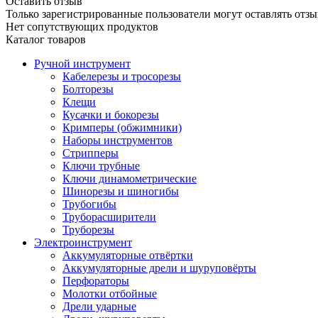
Оставить отзыв
Только зарегистрированные пользователи могут оставлять отзы
Нет сопутствующих продуктов
Каталог товаров
Ручной инструмент
Кабелерезы и тросорезы
Болторезы
Клещи
Кусачки и бокорезы
Кримперы (обжимники)
Наборы инструментов
Стрипперы
Ключи трубные
Ключи динамометрические
Шинорезы и шиногибы
Трубогибы
Труборасширители
Труборезы
Электроинструмент
Аккумуляторные отвёртки
Аккумуляторные дрели и шуруповёрты
Перфораторы
Молотки отбойные
Дрели ударные