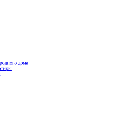
ородного дома
ртиры
k