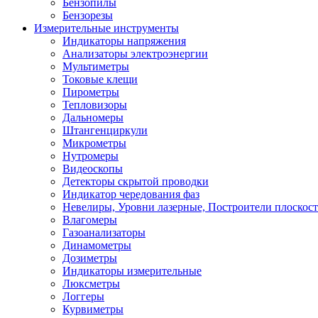
Бензопилы
Бензорезы
Измерительные инструменты
Индикаторы напряжения
Анализаторы электроэнергии
Мультиметры
Токовые клещи
Пирометры
Тепловизоры
Дальномеры
Штангенциркули
Микрометры
Нутромеры
Видеоскопы
Детекторы скрытой проводки
Индикатор чередования фаз
Невелиры, Уровни лазерные, Построители плоскос
Влагомеры
Газоанализаторы
Динамометры
Дозиметры
Индикаторы измерительные
Люксметры
Логгеры
Курвиметры