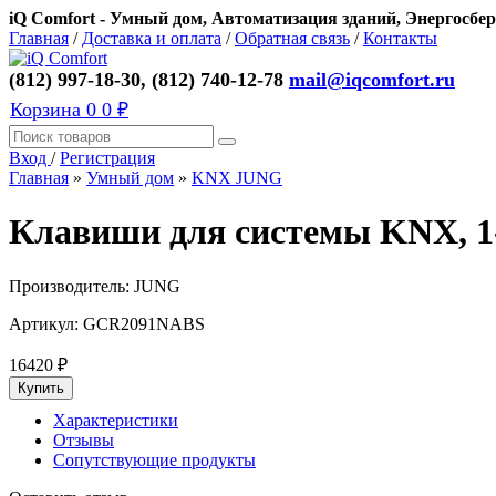
iQ Comfort - Умный дом, Автоматизация зданий, Энергосбер
Главная
/
Доставка и оплата
/
Обратная связь
/
Контакты
(812) 997-18-30, (812) 740-12-78
mail@iqcomfort.ru
Корзина
0
0 ₽
Вход
/
Регистрация
Главная
»
Умный дом
»
KNX JUNG
Клавиши для системы KNX, 1
Производитель:
JUNG
Артикул:
GCR2091NABS
16420
₽
Характеристики
Отзывы
Сопутствующие продукты