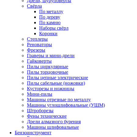
Дрели, шуруповерты
Свёрла
По металлу
По дереву
По камню
Наборы свёрл
Коронки
Степлеры
Реноваторы
Фрезеры
Граверы и мини-дрели
Гайковерты
Пилы циркулярные
Пилы торцовочные
Пилы цепные электрические
Пилы сабельные (ножовки)
Кусторезы и ножницы
Мини-пилы
Машины отрезные по металлу
Машины углошлифовальные (УШМ)
Штроборезы
Фены технические
Дрели алмазного бурения
Машины шлифовальные
Бензоинструмент