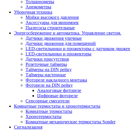
Толщиномеры
Анемометры
Уборочная техника
Мойки высокого давления
Аксессуары для минимоек
Пылесосы строительные
Энергосбережение и автоматика. Управление светом.
Датчики движения уличные
Датчики движения для помещений
LED-светильники и прожекторы с датчиком движе
LED-светильники и прожекторы
Датчики присутствия
Розеточные таймеры
Таймеры на DIN рейку
Таймеры настенные
Фотореле накладного монтажа
Фотореле на DIN рейку
Аналоговые фотореле
Цифровые фотореле
Сенсорные смесители
Комнатные термостаты и хронотермостаты
Комнатные термостаты
Хронотермостаты
Комнатные механические термостаты Sonder
Сигнализация