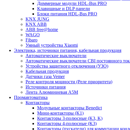
Диммерные модули HDL-Bus PRO
Клавишные и DLP панели
Блоки питания HDL-Bus PRO
KNX JUNG
KNX ABB
ABB free@home
WAGO
Fibaro
Умный устройства Xiaomi
Электрика, источники питания, кабельная продукция
Автоматические выключатели
Автоматические выключатели CBI постоянного то
Устройства защитного отключения (УЗО)
Кабельная продукция
Датчики газа Vemer
Реле контроля мощности (Реле приоритета)
Источники питания
Лента Алюминиевая А5М
Промавтоматика
Контакторы
Модульные контакторы Benedict
Мини-контакторы (K1)
Контакторы 3-полюсные (K3, K)
Контакторы 4-полюсные (K3)
Контакторы (пускатели) для коммутации конд