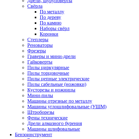
Дрели, шуруповерты
Свёрла
По металлу
По дереву
По камню
Наборы свёрл
Коронки
Степлеры
Реноваторы
Фрезеры
Граверы и мини-дрели
Гайковерты
Пилы циркулярные
Пилы торцовочные
Пилы цепные электрические
Пилы сабельные (ножовки)
Кусторезы и ножницы
Мини-пилы
Машины отрезные по металлу
Машины углошлифовальные (УШМ)
Штроборезы
Фены технические
Дрели алмазного бурения
Машины шлифовальные
Бензоинструмент