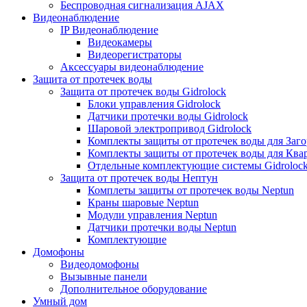
Беспроводная сигнализация AJAX
Видеонаблюдение
IP Видеонаблюдение
Видеокамеры
Видеорегистраторы
Аксессуары видеонаблюдение
Защита от протечек воды
Защита от протечек воды Gidrolock
Блоки управления Gidrolock
Датчики протечки воды Gidrolock
Шаровой электропривод Gidrolock
Комплекты защиты от протечек воды для Заг
Комплекты защиты от протечек воды для Ква
Отдельные комплектующие системы Gidroloc
Защита от протечек воды Нептун
Комплеты защиты от протечек воды Neptun
Краны шаровые Neptun
Модули управления Neptun
Датчики протечки воды Neptun
Комплектующие
Домофоны
Видеодомофоны
Вызывные панели
Дополнительное оборудование
Умный дом