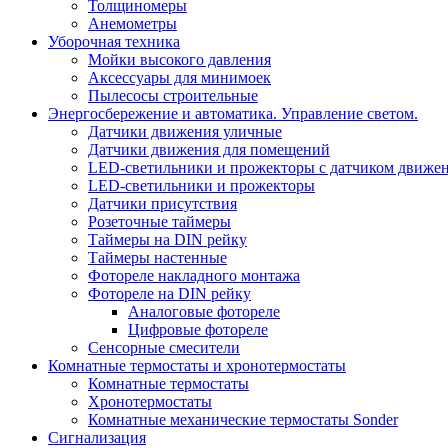
Толщиномеры
Анемометры
Уборочная техника
Мойки высокого давления
Аксессуары для минимоек
Пылесосы строительные
Энергосбережение и автоматика. Управление светом.
Датчики движения уличные
Датчики движения для помещений
LED-светильники и прожекторы с датчиком движе
LED-светильники и прожекторы
Датчики присутствия
Розеточные таймеры
Таймеры на DIN рейку
Таймеры настенные
Фотореле накладного монтажа
Фотореле на DIN рейку
Аналоговые фотореле
Цифровые фотореле
Сенсорные смесители
Комнатные термостаты и хронотермостаты
Комнатные термостаты
Хронотермостаты
Комнатные механические термостаты Sonder
Сигнализация