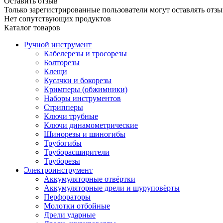
Оставить отзыв
Только зарегистрированные пользователи могут оставлять отзы
Нет сопутствующих продуктов
Каталог товаров
Ручной инструмент
Кабелерезы и тросорезы
Болторезы
Клещи
Кусачки и бокорезы
Кримперы (обжимники)
Наборы инструментов
Стрипперы
Ключи трубные
Ключи динамометрические
Шинорезы и шиногибы
Трубогибы
Труборасширители
Труборезы
Электроинструмент
Аккумуляторные отвёртки
Аккумуляторные дрели и шуруповёрты
Перфораторы
Молотки отбойные
Дрели ударные