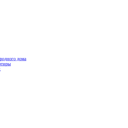
ородного дома
ртиры
k