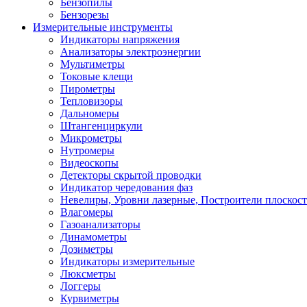
Бензопилы
Бензорезы
Измерительные инструменты
Индикаторы напряжения
Анализаторы электроэнергии
Мультиметры
Токовые клещи
Пирометры
Тепловизоры
Дальномеры
Штангенциркули
Микрометры
Нутромеры
Видеоскопы
Детекторы скрытой проводки
Индикатор чередования фаз
Невелиры, Уровни лазерные, Построители плоскос
Влагомеры
Газоанализаторы
Динамометры
Дозиметры
Индикаторы измерительные
Люксметры
Логгеры
Курвиметры