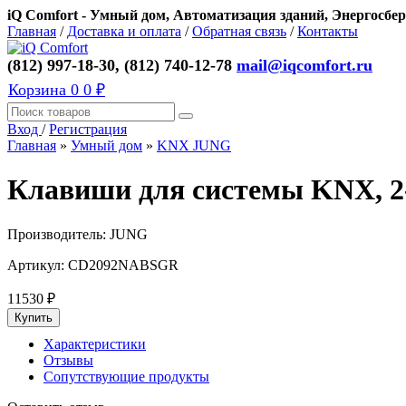
iQ Comfort - Умный дом, Автоматизация зданий, Энергосбер
Главная
/
Доставка и оплата
/
Обратная связь
/
Контакты
(812) 997-18-30, (812) 740-12-78
mail@iqcomfort.ru
Корзина
0
0 ₽
Вход
/
Регистрация
Главная
»
Умный дом
»
KNX JUNG
Клавиши для системы KNX, 2
Производитель:
JUNG
Артикул:
CD2092NABSGR
11530
₽
Характеристики
Отзывы
Сопутствующие продукты