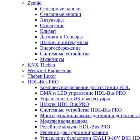
Zennio
Сенсорные панели
Сенсорные кнопки
Актуаторы
Освещение
Климат
Датчики и Сенсоры
Шлюзы и интерфейсы
Энергосбережение
Системные устройства
Мультирум
KNX Theben
Weinzierl Engineering
Theben Luxor
HDL-Bus PRO
Комплексное решение для гостиниц HDL
DMX и LED управление HDL-Bus PRO
Управление по ИК и аксессуары
Шлюзы HDL-Bus PRO
Системные устройства HDL-Bus PRO
Многофункциональные датчики и детекторы
Модули ввода-вывода
Релейные модули HDL-Bus PRO
Решения для аудиозонирования
Управление балластами (DALI 0-10V DSI) H