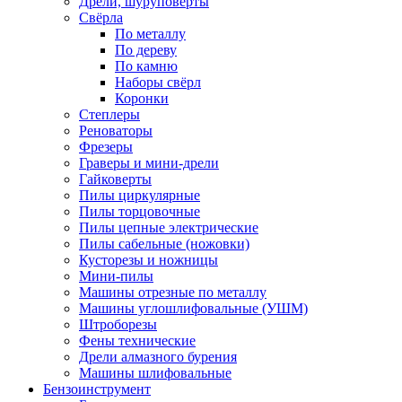
Дрели, шуруповерты
Свёрла
По металлу
По дереву
По камню
Наборы свёрл
Коронки
Степлеры
Реноваторы
Фрезеры
Граверы и мини-дрели
Гайковерты
Пилы циркулярные
Пилы торцовочные
Пилы цепные электрические
Пилы сабельные (ножовки)
Кусторезы и ножницы
Мини-пилы
Машины отрезные по металлу
Машины углошлифовальные (УШМ)
Штроборезы
Фены технические
Дрели алмазного бурения
Машины шлифовальные
Бензоинструмент