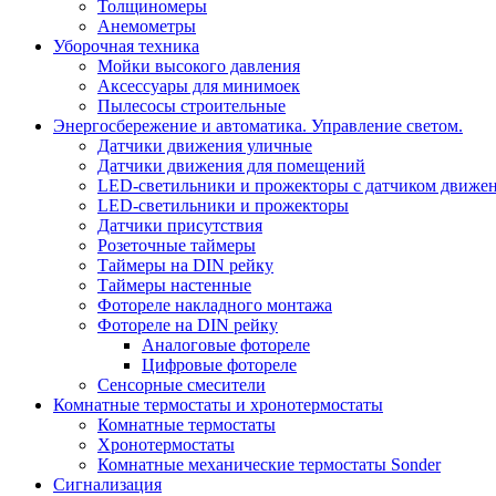
Толщиномеры
Анемометры
Уборочная техника
Мойки высокого давления
Аксессуары для минимоек
Пылесосы строительные
Энергосбережение и автоматика. Управление светом.
Датчики движения уличные
Датчики движения для помещений
LED-светильники и прожекторы с датчиком движе
LED-светильники и прожекторы
Датчики присутствия
Розеточные таймеры
Таймеры на DIN рейку
Таймеры настенные
Фотореле накладного монтажа
Фотореле на DIN рейку
Аналоговые фотореле
Цифровые фотореле
Сенсорные смесители
Комнатные термостаты и хронотермостаты
Комнатные термостаты
Хронотермостаты
Комнатные механические термостаты Sonder
Сигнализация