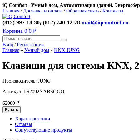
iQ Comfort - Умный дом, Автоматизация зданий, Энергосбер
Главная
/
Доставка и оплата
/
Обратная связь
/
Контакты
(812) 997-18-30, (812) 740-12-78
mail@iqcomfort.ru
Корзина
0
0 ₽
Вход
/
Регистрация
Главная
»
Умный дом
»
KNX JUNG
Клавиши для системы KNX, 2
Производитель:
JUNG
Артикул:
LS2092NABSGGO
62080
₽
Характеристики
Отзывы
Сопутствующие продукты