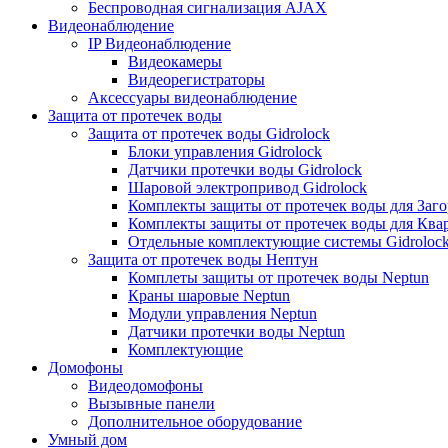
Беспроводная сигнализация AJAX
Видеонаблюдение
IP Видеонаблюдение
Видеокамеры
Видеорегистраторы
Аксессуары видеонаблюдение
Защита от протечек воды
Защита от протечек воды Gidrolock
Блоки управления Gidrolock
Датчики протечки воды Gidrolock
Шаровой электропривод Gidrolock
Комплекты защиты от протечек воды для Заг
Комплекты защиты от протечек воды для Ква
Отдельные комплектующие системы Gidroloc
Защита от протечек воды Нептун
Комплеты защиты от протечек воды Neptun
Краны шаровые Neptun
Модули управления Neptun
Датчики протечки воды Neptun
Комплектующие
Домофоны
Видеодомофоны
Вызывные панели
Дополнительное оборудование
Умный дом