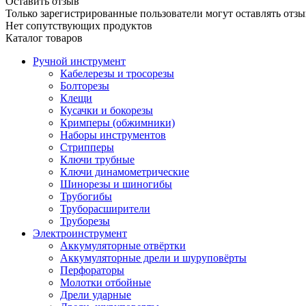
Оставить отзыв
Только зарегистрированные пользователи могут оставлять отзы
Нет сопутствующих продуктов
Каталог товаров
Ручной инструмент
Кабелерезы и тросорезы
Болторезы
Клещи
Кусачки и бокорезы
Кримперы (обжимники)
Наборы инструментов
Стрипперы
Ключи трубные
Ключи динамометрические
Шинорезы и шиногибы
Трубогибы
Труборасширители
Труборезы
Электроинструмент
Аккумуляторные отвёртки
Аккумуляторные дрели и шуруповёрты
Перфораторы
Молотки отбойные
Дрели ударные