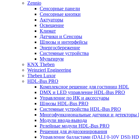
Zennio
Сенсорные панели
Сенсорные кнопки
Актуаторы
Освещение
Климат
Датчики и Сенсоры
Шлюзы и интерфейсы
Энергосбережение
Системные устройства
Мультирум
KNX Theben
Weinzierl Engineering
Theben Luxor
HDL-Bus PRO
Комплексное решение для гостиниц HDL
DMX и LED управление HDL-Bus PRO
Управление по ИК и аксессуары
Шлюзы HDL-Bus PRO
Системные устройства HDL-Bus PRO
Многофункциональные датчики и детекторы
Модули ввода-вывода
Релейные модули HDL-Bus PRO
Решения для аудиозонирования
Управление балластами (DALI 0-10V DSI) H