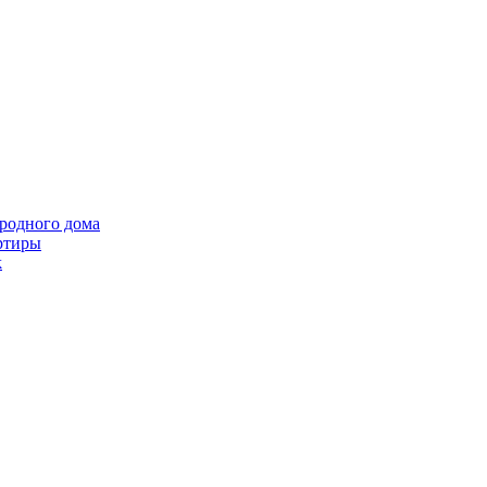
ородного дома
ртиры
k