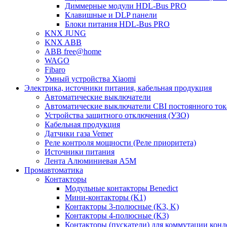
Диммерные модули HDL-Bus PRO
Клавишные и DLP панели
Блоки питания HDL-Bus PRO
KNX JUNG
KNX ABB
ABB free@home
WAGO
Fibaro
Умный устройства Xiaomi
Электрика, источники питания, кабельная продукция
Автоматические выключатели
Автоматические выключатели CBI постоянного то
Устройства защитного отключения (УЗО)
Кабельная продукция
Датчики газа Vemer
Реле контроля мощности (Реле приоритета)
Источники питания
Лента Алюминиевая А5М
Промавтоматика
Контакторы
Модульные контакторы Benedict
Мини-контакторы (K1)
Контакторы 3-полюсные (K3, K)
Контакторы 4-полюсные (K3)
Контакторы (пускатели) для коммутации конд