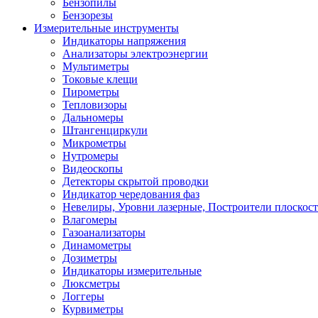
Бензопилы
Бензорезы
Измерительные инструменты
Индикаторы напряжения
Анализаторы электроэнергии
Мультиметры
Токовые клещи
Пирометры
Тепловизоры
Дальномеры
Штангенциркули
Микрометры
Нутромеры
Видеоскопы
Детекторы скрытой проводки
Индикатор чередования фаз
Невелиры, Уровни лазерные, Построители плоскос
Влагомеры
Газоанализаторы
Динамометры
Дозиметры
Индикаторы измерительные
Люксметры
Логгеры
Курвиметры