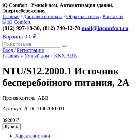
iQ Comfort - Умный дом, Автоматизация зданий,
Энергосбережение.
Главная
/
Доставка и оплата
/
Обратная связь
/
Контакты
(812) 997-18-30, (812) 740-12-78
mail@iqcomfort.ru
Корзина
0
0 ₽
Вход
/
Регистрация
Главная
»
Умный дом
»
KNX ABB
NTU/S12.2000.1 Источник
бесперебойного питания, 2А
Производитель:
ABB
Артикул:
2CDG110070R0011
39280
₽
Характеристики