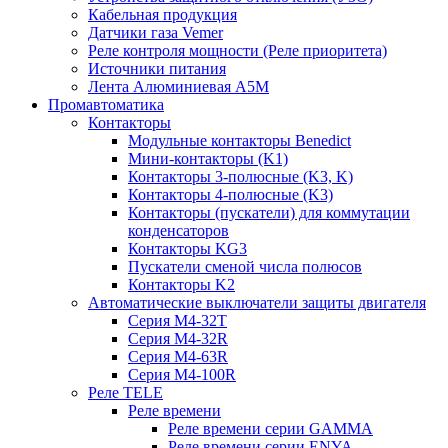
Кабельная продукция
Датчики газа Vemer
Реле контроля мощности (Реле приоритета)
Источники питания
Лента Алюминиевая А5М
Промавтоматика
Контакторы
Модульные контакторы Benedict
Мини-контакторы (K1)
Контакторы 3-полюсные (K3, K)
Контакторы 4-полюсные (K3)
Контакторы (пускатели) для коммутации
конденсаторов
Контакторы KG3
Пускатели сменой числа полюсов
Контакторы K2
Автоматические выключатели защиты двигателя
Серия M4-32T
Серия M4-32R
Серия M4-63R
Серия M4-100R
Реле TELE
Реле времени
Реле времени серии GAMMA
Реле времени серии ENYA