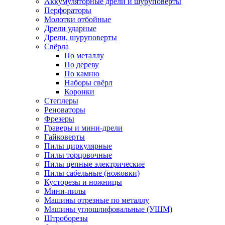
Аккумуляторные дрели и шуруповёрты
Перфораторы
Молотки отбойные
Дрели ударные
Дрели, шуруповерты
Свёрла
По металлу
По дереву
По камню
Наборы свёрл
Коронки
Степлеры
Реноваторы
Фрезеры
Граверы и мини-дрели
Гайковерты
Пилы циркулярные
Пилы торцовочные
Пилы цепные электрические
Пилы сабельные (ножовки)
Кусторезы и ножницы
Мини-пилы
Машины отрезные по металлу
Машины углошлифовальные (УШМ)
Штроборезы