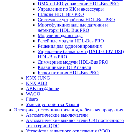
DMX и LED управление HDL-Bus PRO
Управление по ИК и аксессуары
Шлюзы HDL-Bus PRO
Системные устройства HDL-Bus PRO
Многофункциональные датчики и
детекторы HDL-Bus PRO
Модули ввода-вывода
Релейные модули HDL-Bus PRO
Решения для аудиозонирования
Управление балластами (DALI 0-10V DSI)
HDL-Bus PRO
Диммерные модули HDL-Bus PRO
Клавишные и DLP панели
Блоки питания HDL-Bus PRO
KNX JUNG
KNX ABB
ABB free@home
WAGO
Fibaro
Умный устройства Xiaomi
Электрика, источники питания, кабельная продукция
Автоматические выключатели
Автоматические выключатели CBI постоянного
тока серии QDC
Устройства защитного отключения (УЗО)