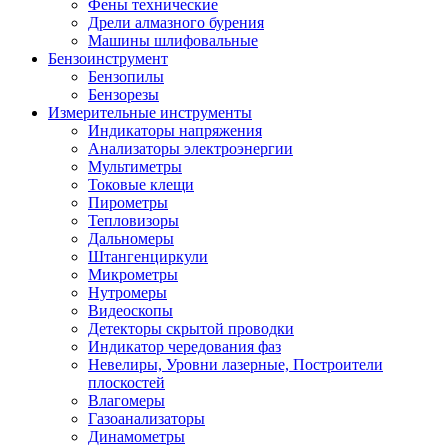
Фены технические
Дрели алмазного бурения
Машины шлифовальные
Бензоинструмент
Бензопилы
Бензорезы
Измерительные инструменты
Индикаторы напряжения
Анализаторы электроэнергии
Мультиметры
Токовые клещи
Пирометры
Тепловизоры
Дальномеры
Штангенциркули
Микрометры
Нутромеры
Видеоскопы
Детекторы скрытой проводки
Индикатор чередования фаз
Невелиры, Уровни лазерные, Построители
плоскостей
Влагомеры
Газоанализаторы
Динамометры