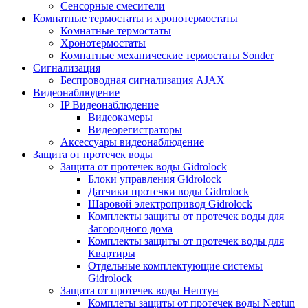
Сенсорные смесители
Комнатные термостаты и хронотермостаты
Комнатные термостаты
Хронотермостаты
Комнатные механические термостаты Sonder
Сигнализация
Беспроводная сигнализация AJAX
Видеонаблюдение
IP Видеонаблюдение
Видеокамеры
Видеорегистраторы
Аксессуары видеонаблюдение
Защита от протечек воды
Защита от протечек воды Gidrolock
Блоки управления Gidrolock
Датчики протечки воды Gidrolock
Шаровой электропривод Gidrolock
Комплекты защиты от протечек воды для
Загородного дома
Комплекты защиты от протечек воды для
Квартиры
Отдельные комплектующие системы
Gidrolock
Защита от протечек воды Нептун
Комплеты защиты от протечек воды Neptun