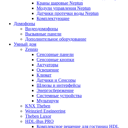
Краны шаровые Neptun
Модули управления Neptun
Датчики протечки воды Neptun
Комплектующие
Домофоны
Видеодомофоны
Вызывные панели
Дополнительное оборудование
Умный дом
Zennio
Сенсорные панели
Сенсорные кнопки
Актуаторы
Освещение
Климат
Датчики и Сенсоры
Шлюзы и интерфейсы
Энергосбережение
Системные устройства
Мультирум
KNX Theben
Weinzierl Engineering
Theben Luxor
HDL-Bus PRO
Комплексное решение для гостиниц HDL