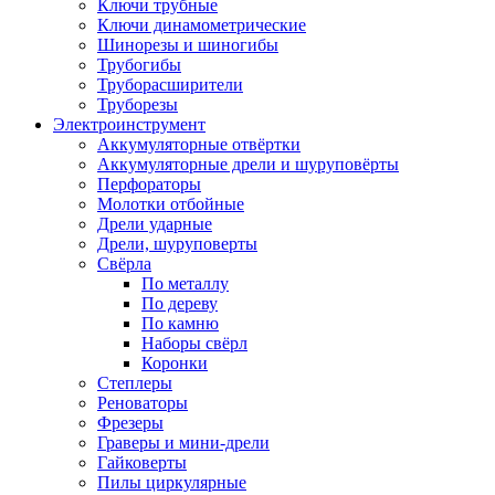
Ключи трубные
Ключи динамометрические
Шинорезы и шиногибы
Трубогибы
Труборасширители
Труборезы
Электроинструмент
Аккумуляторные отвёртки
Аккумуляторные дрели и шуруповёрты
Перфораторы
Молотки отбойные
Дрели ударные
Дрели, шуруповерты
Свёрла
По металлу
По дереву
По камню
Наборы свёрл
Коронки
Степлеры
Реноваторы
Фрезеры
Граверы и мини-дрели
Гайковерты
Пилы циркулярные