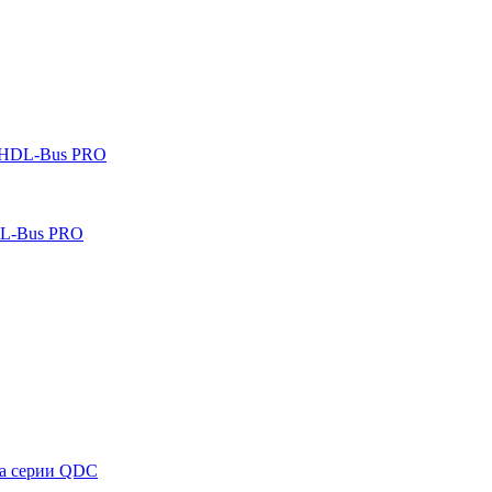
 HDL-Bus PRO
DL-Bus PRO
ка серии QDC