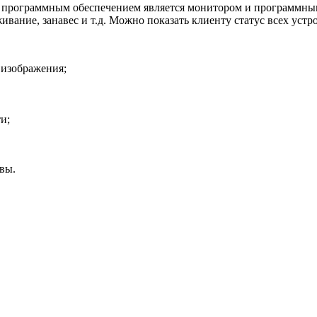
я программным обеспечением является монитором и программны
вание, занавес и т.д. Можно показать клиенту статус всех устр
 изображения;
и;
вы.