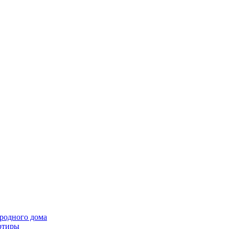
ородного дома
ртиры