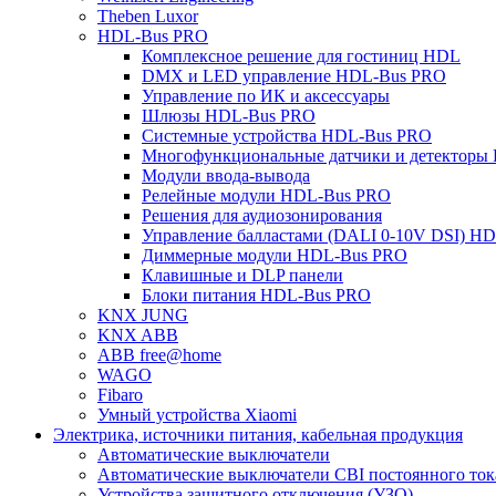
Theben Luxor
HDL-Bus PRO
Комплексное решение для гостиниц HDL
DMX и LED управление HDL-Bus PRO
Управление по ИК и аксессуары
Шлюзы HDL-Bus PRO
Системные устройства HDL-Bus PRO
Многофункциональные датчики и детекторы
Модули ввода-вывода
Релейные модули HDL-Bus PRO
Решения для аудиозонирования
Управление балластами (DALI 0-10V DSI) H
Диммерные модули HDL-Bus PRO
Клавишные и DLP панели
Блоки питания HDL-Bus PRO
KNX JUNG
KNX ABB
ABB free@home
WAGO
Fibaro
Умный устройства Xiaomi
Электрика, источники питания, кабельная продукция
Автоматические выключатели
Автоматические выключатели CBI постоянного то
Устройства защитного отключения (УЗО)