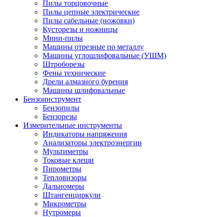
Пилы торцовочные
Пилы цепные электрические
Пилы сабельные (ножовки)
Кусторезы и ножницы
Мини-пилы
Машины отрезные по металлу
Машины углошлифовальные (УШМ)
Штроборезы
Фены технические
Дрели алмазного бурения
Машины шлифовальные
Бензоинструмент
Бензопилы
Бензорезы
Измерительные инструменты
Индикаторы напряжения
Анализаторы электроэнергии
Мультиметры
Токовые клещи
Пирометры
Тепловизоры
Дальномеры
Штангенциркули
Микрометры
Нутромеры