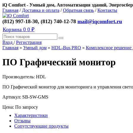
iQ Comfort - Умный дом, Автоматизация зданий, Энергосбер
Главная
/
Доставка и оплата
/
Обратная связь
/
Контакты
(812) 997-18-30, (812) 740-12-78
mail@iqcomfort.ru
Корзина
0
0 ₽
Вход
/
Регистрация
Главная
»
Умный дом
»
HDL-Bus PRO
»
Комплексное решение
ПО Графический монитор
Производитель:
HDL
ПО Графический монитор для мониторинга и управления светом
Артикул:
SB-SW-GMS
Цена: По запросу
Характеристики
Отзывы
Сопутствующие продукты