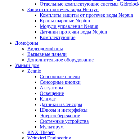
Отдельные комплектующие системы Gidroloc
Защита от протечек воды Нептун
Комплеты защиты от протечек воды Neptun
Краны шаровые Neptun
Модули управления Neptun
Датчики протечки воды Neptun
Комплектующие
Домофоны
Видеодомофоны
Вызывные панели
Дополнительное оборудование
Умный дом
Zennio
Сенсорные панели
Сенсорные кнопки
Актуаторы
Освещение
Климат
Датчики и Сенсоры
Шлюзы и интерфейсы
Энергосбережение
Системные устройства
Мультирум
KNX Theben
Weinzierl Engineering