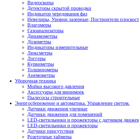
Видеоскопы
Детекторы скрытой проводки
Индикатор чередования фаз
Невелиры, Уровни лазерные, Построители плоскос
Влагомеры
Газоанализаторы
Динамометры
Дозиметры
Индикаторы измерительные
Люксметры
Логгеры
Курвиметры
Толщиномеры
Анемометры
Уборочная техника
Мойки высокого давления
Аксессуары для минимоек
Пылесосы строительные
Энергосбережение и автоматика. Управление светом.
Датчики движения уличные
Датчики движения для помещений
LED-светильники и прожекторы с датчиком движе
LED-светильники и прожекторы
Датчики присутствия
Розеточные таймеры