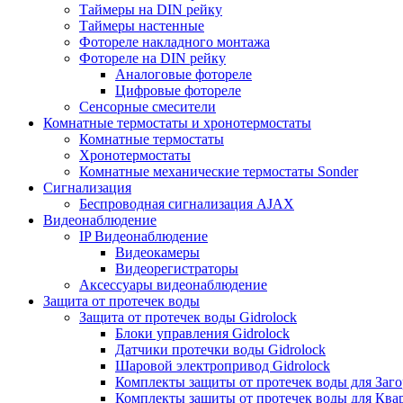
Таймеры на DIN рейку
Таймеры настенные
Фотореле накладного монтажа
Фотореле на DIN рейку
Аналоговые фотореле
Цифровые фотореле
Сенсорные смесители
Комнатные термостаты и хронотермостаты
Комнатные термостаты
Хронотермостаты
Комнатные механические термостаты Sonder
Сигнализация
Беспроводная сигнализация AJAX
Видеонаблюдение
IP Видеонаблюдение
Видеокамеры
Видеорегистраторы
Аксессуары видеонаблюдение
Защита от протечек воды
Защита от протечек воды Gidrolock
Блоки управления Gidrolock
Датчики протечки воды Gidrolock
Шаровой электропривод Gidrolock
Комплекты защиты от протечек воды для Заг
Комплекты защиты от протечек воды для Ква